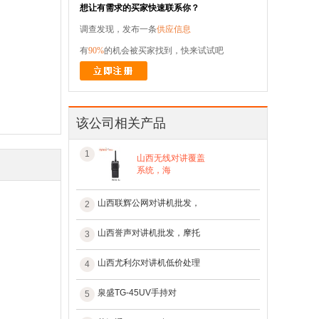
想让有需求的买家快速联系你？
调查发现，发布一条
供应信息
有
90%
的机会被买家找到，快来试试吧
该公司相关产品
1
山西无线对讲覆盖
系统，海
山西联辉公网对讲机批发，
2
山西誉声对讲机批发，摩托
3
山西尤利尔对讲机低价处理
4
泉盛TG-45UV手持对
5