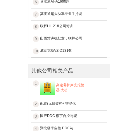
莫汉通AT-A1600超
6
莫汉通超大功率专业手持调
7
联辉HL-218公网对讲
8
山西对讲机批发，联辉公网
9
威泰克斯VZ-D131数
10
其他公司相关产品
1
高速养护声光报警
器 大功
配置(无线架构+ 智能化
2
国产DDC 楼宇自控与能
3
湖北楼宇自控 DDC与I
4