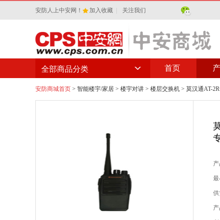
安防人上中安网！
加入收藏
|
关注我们
首页
全部商品分类
安防商城首页
>
智能楼宇/家居
>
楼宇对讲
>
楼层交换机
> 莫汉通AT
产
最
供
产