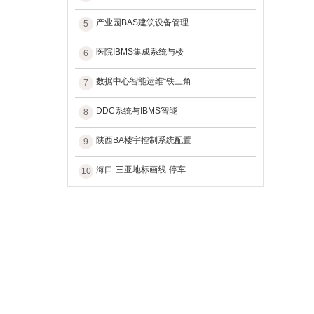
产业园BAS建筑设备管理
5
医院IBMS集成系统与楼
6
数据中心智能运维“铁三角
7
DDC系统与IBMS智能
8
陕西BA楼宇控制系统配置
9
海口-三亚地标画线-停车
10