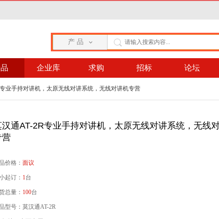
产 品
产品
企业库
求购
招标
论坛
-2R专业手持对讲机，太原无线对讲系统，无线对讲机专营
莫汉通AT-2R专业手持对讲机，太原无线对讲系统，无线
专营
品价格：
面议
小起订：
1
台
货总量：
100
台
品型号：莫汉通AT-2R