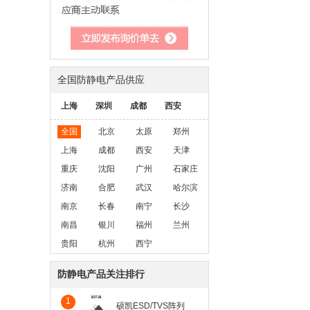
全国防静电产品供应
上海
深圳
成都
西安
全国
北京
太原
郑州
上海
成都
西安
天津
重庆
沈阳
广州
石家庄
济南
合肥
武汉
哈尔滨
南京
长春
南宁
长沙
南昌
银川
福州
兰州
贵阳
杭州
西宁
防静电产品关注排行
1
硕凯ESD/TVS阵列