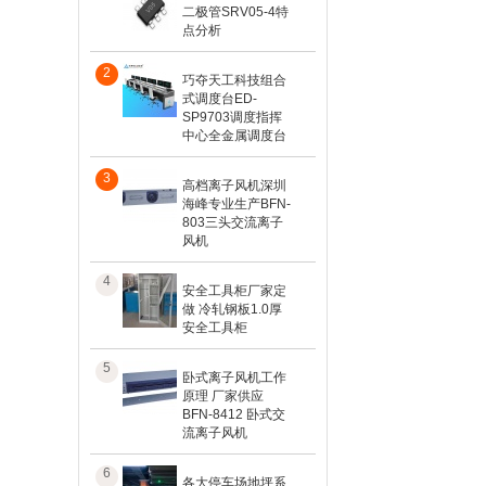
二极管SRV05-4特
点分析
2
巧夺天工科技组合
式调度台ED-
SP9703调度指挥
中心全金属调度台
3
高档离子风机深圳
海峰专业生产BFN-
803三头交流离子
风机
4
安全工具柜厂家定
做 冷轧钢板1.0厚
安全工具柜
5
卧式离子风机工作
原理 厂家供应
BFN-8412 卧式交
流离子风机
6
各大停车场地坪系