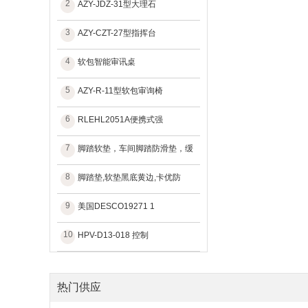
2
AZY-JDZ-31型大理石
3
AZY-CZT-27型指挥台
4
软包智能审讯桌
5
AZY-R-11型软包审询椅
6
RLEHL2051A便携式强
7
脚踏软垫，车间脚踏防滑垫，缓
8
脚踏垫,软垫黑底黄边,卡优防
9
美国DESCO19271 1
10
HPV-D13-018 控制
热门供应