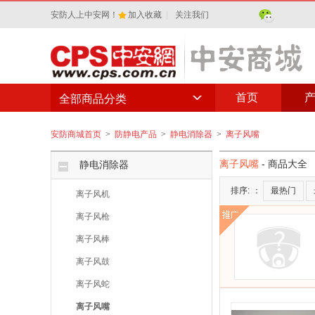
安防人上中安网！
加入收藏
|
关注我们
首页
全部商品分类
安防商城首页
>
防静电产品
>
静电消除器
>
离子风嘴
离子风嘴
- 商品大全
静电消除器
排序:
：
最热门
离子风机
离子风枪
离子风棒
离子风鼓
离子风蛇
离子风嘴