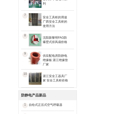
列
7
安全工具柜的用途
广西安全工具柜的
使用方法
8
沈阳新黎明FAG防
爆壁式排风扇价格
9
供应配电房防静电
绝缘板 湛江绝缘垫
厂家
10
湛江安全工器具厂
家 安全工具柜价格
防静电产品新品
1
自给式正压式空气呼吸器