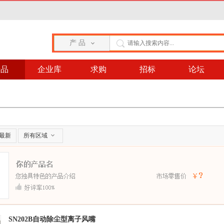
产 品
产品
企业库
求购
招标
论坛
最新
所有区域
SN202B自动除尘型离子风嘴