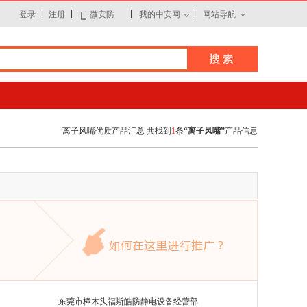
|
|
|
|
登录
注册
微安防
我的中安网
网站导航
离子风嘴优质产品汇总 共找到
1
条
“离子风嘴”
产品信息
东莞市樟木头福斯皓防静电设备经营部