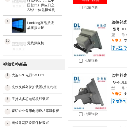
缔佳科技（日立中
国总代）供应日立
批量询价
23倍一体化摄像机
9
监控补光
LanKing高品质液
晶拼接大屏
型号:
DLE
型 号：DL
10
￥电议
无线摄象机
批量询价
视频监控新品
1
大连APC电源SMT750I
监控补光
型号:
DLE
2
光伏反孤岛保护装置/反孤岛柜
型 号：DL
￥电议
3
手持式多芯电缆核线装置
4
煤矿企业备用电源逆功率吸收柜
批量询价
5
光伏并网防逆流保护装置