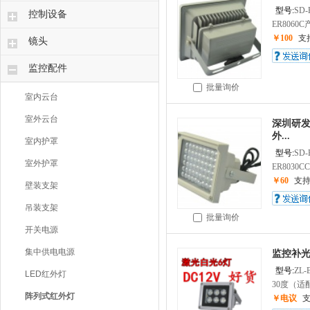
型号:
SD-
控制设备
ER8060
￥100
支
镜头
监控配件
批量询价
室内云台
室外云台
深圳研发
外...
室内护罩
型号:
SD-
室外护罩
ER8030C
￥60
支
壁装支架
吊装支架
批量询价
开关电源
集中供电电源
监控补光
型号:
ZL-
LED红外灯
30度（适配
阵列式红外灯
￥电议