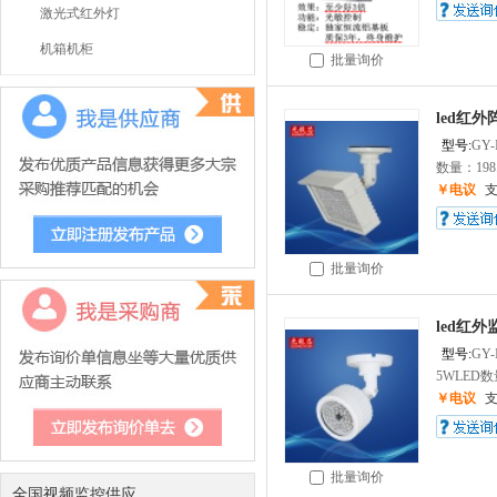
激光式红外灯
机箱机柜
批量询价
led红外
型号:
GY-
数量：198.
￥电议
批量询价
led红
型号:
GY-
5WLED数量
￥电议
批量询价
全国视频监控供应