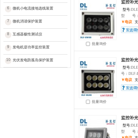
监控补光
6
微机小电流接地选线装置
型号:
DLE
型 号：DL
7
微机消谐保护装置
￥电议
8
互感器极性测试仪
批量询价
9
发电机逆功率监控装置
10
监控补光
光伏发电防孤岛保护装置
型号:
DLE
号：DLF-B
￥电议
批量询价
监控补光
型号:
DLE
型 号：DL
￥电议