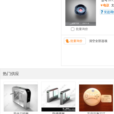
型号:
IR-
￥电议
批量询价
热门供应
灵动三辊闸
防撞摆闸
正品泛海三江