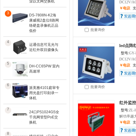
业以太网交换机
DC12V/AC
￥电议
3
DS-7808N-K2海
康威视2盘位8路网
络硬盘录像机正品
批量询价
低价
4
运通信息可见光与
led点
近红外双目摄像头
型号:
GY-
DC12V/AC
5
￥电议
DH-CC65PW 室内
高速球
6
批量询价
派美雅4101庭审专
用光盘打印刻录一
体机
红外监控
7
型号:
ZL-
24口PS1024GS全
解功率越大
千兆网管型PoE交
换机
￥电议
8