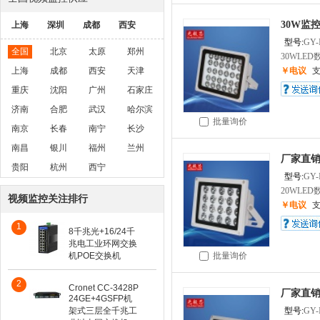
30W监控
上海
深圳
成都
西安
型号:
GY-
全国
北京
太原
郑州
30WLED数
上海
成都
西安
天津
￥电议
重庆
沈阳
广州
石家庄
济南
合肥
武汉
哈尔滨
批量询价
南京
长春
南宁
长沙
南昌
银川
福州
兰州
厂家直销
贵阳
杭州
西宁
型号:
GY-
20WLED数
视频监控关注排行
￥电议
1
8千兆光+16/24千
兆电工业环网交换
机POE交换机
批量询价
2
Cronet CC-3428P
厂家直销
24GE+4GSFP机
架式三层全千兆工
型号:
GY-