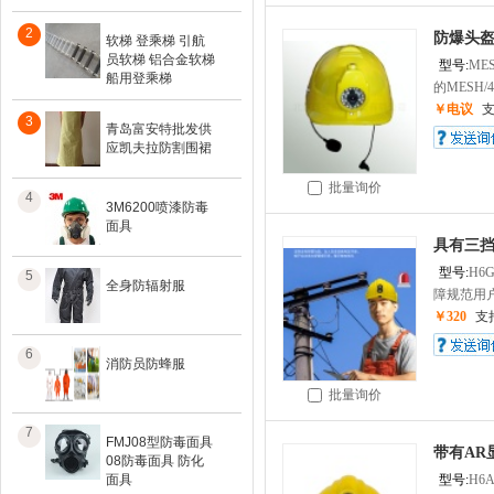
2
防爆头盔
软梯 登乘梯 引航
员软梯 铝合金软梯
型号:
MES
船用登乘梯
的MESH/4G
￥电议
3
青岛富安特批发供
应凯夫拉防割围裙
批量询价
4
3M6200喷漆防毒
面具
具有三
型号:
H6
5
全身防辐射服
障规范用户
￥320
支
6
消防员防蜂服
批量询价
7
FMJ08型防毒面具
带有AR
08防毒面具 防化
面具
型号:
H6A