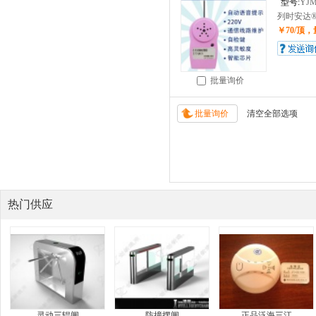
型号:
YJM
列时安达®
￥70/顶
批量询价
热门供应
灵动三辊闸
防撞摆闸
正品泛海三江