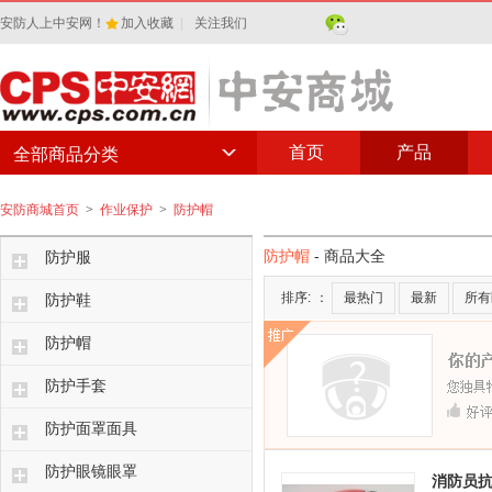
安防人上中安网！
加入收藏
|
关注我们
首页
产品
全部商品分类
安防商城首页
>
作业保护
>
防护帽
防护帽
- 商品大全
防护服
排序:
：
最热门
最新
所有
防护鞋
防护帽
防护手套
防护面罩面具
防护眼镜眼罩
消防员