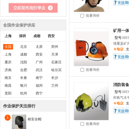
批量询价
全国作业保护供应
矿用一体
上海
深圳
成都
西安
型号:
ME
缝覆盖矿井
全国
北京
太原
郑州
￥电议
上海
成都
西安
天津
重庆
沈阳
广州
石家庄
批量询价
济南
合肥
武汉
哈尔滨
南京
长春
南宁
长沙
消防装备
南昌
银川
福州
兰州
型号:
ME
贵阳
杭州
西宁
和氧气水平。 
￥电议
作业保护关注排行
1
棉安全帽
批量询价