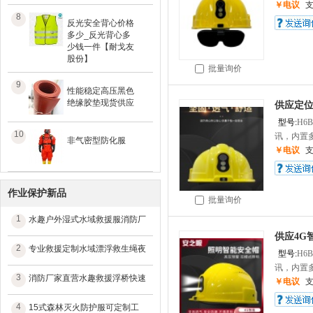
￥电议
8
反光安全背心价格
多少_反光背心多
少钱一件【耐戈友
股份】
批量询价
9
性能稳定高压黑色
绝缘胶垫现货供应
供应定
型号:
H6B
10
讯，内置多
非气密型防化服
￥电议
作业保护新品
批量询价
1
水趣户外湿式水域救援服消防厂
供应4G
2
专业救援定制水域漂浮救生绳夜
型号:
H6B
讯，内置多
3
消防厂家直营水趣救援浮桥快速
￥电议
4
15式森林灭火防护服可定制工