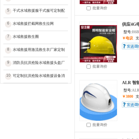
批量询价
5
干式水域救援服干式服可定制配
6
水域救援拦截网救生拉网
供应4G
型号:
H6B
7
水域救援救生圈
￥电议
8
水域救援用激流救生衣厂家定制
9
消防员抗洪抢险水域救援头盔厂
批量询价
10
可定制抗洪抢险水域救援设备消
ALR 智
型号:
ALR
￥3800
批量询价