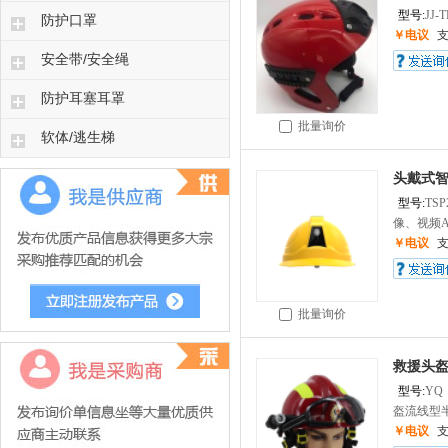
型号:
JJ-
防护口罩
￥电议
安全带/安全绳
防护耳塞耳罩
批量询价
软体/逃生梯
头戴式
型号:
TSP
像、视频A
￥电议
批量询价
救援头
型号:
YQ
盔流线型半
￥电议