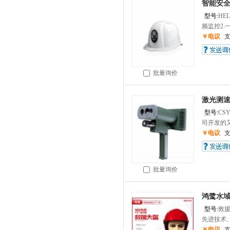
智能安全
型号:
HEL
频监控2.一
￥电议
批量询价
激光测速
型号:
CSY
司开发的又
￥电议
批量询价
鸿鹭水域
型号:
救
先进技术、
￥电议