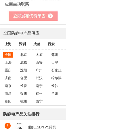
全国防静电产品供应
上海
深圳
成都
西安
全国
北京
太原
郑州
上海
成都
西安
天津
重庆
沈阳
广州
石家庄
济南
合肥
武汉
哈尔滨
南京
长春
南宁
长沙
南昌
银川
福州
兰州
贵阳
杭州
西宁
防静电产品关注排行
1
硕凯ESD/TVS阵列