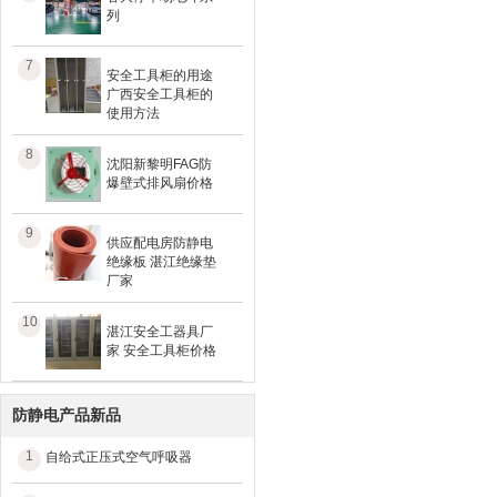
列
7
安全工具柜的用途
广西安全工具柜的
使用方法
8
沈阳新黎明FAG防
爆壁式排风扇价格
9
供应配电房防静电
绝缘板 湛江绝缘垫
厂家
10
湛江安全工器具厂
家 安全工具柜价格
防静电产品新品
1
自给式正压式空气呼吸器