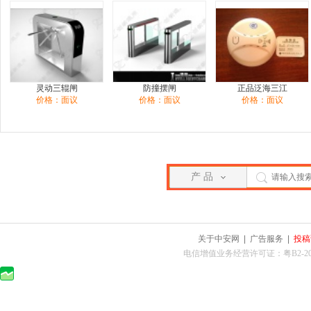
灵动三辊闸
防撞摆闸
正品泛海三江
价格：面议
价格：面议
价格：面议
产 品
关于中安网
|
广告服务
|
投稿
电信增值业务经营许可证：粤B2-2010025