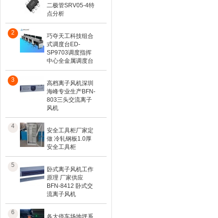
二极管SRV05-4特
点分析
2
巧夺天工科技组合
式调度台ED-
SP9703调度指挥
中心全金属调度台
3
高档离子风机深圳
海峰专业生产BFN-
803三头交流离子
风机
4
安全工具柜厂家定
做 冷轧钢板1.0厚
安全工具柜
5
卧式离子风机工作
原理 厂家供应
BFN-8412 卧式交
流离子风机
6
各大停车场地坪系