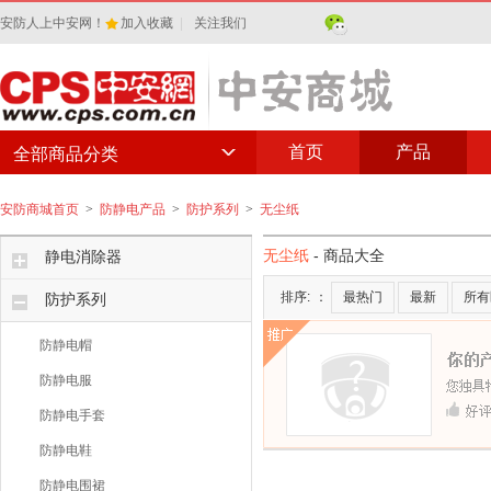
安防人上中安网！
加入收藏
|
关注我们
首页
产品
全部商品分类
安防商城首页
>
防静电产品
>
防护系列
>
无尘纸
无尘纸
- 商品大全
静电消除器
排序:
：
最热门
最新
所有
防护系列
防静电帽
防静电服
防静电手套
防静电鞋
防静电围裙