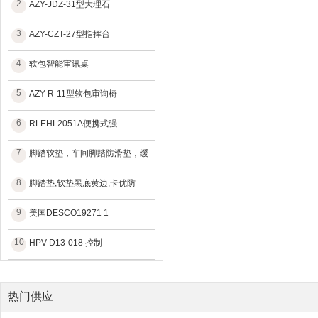
2
AZY-JDZ-31型大理石
3
AZY-CZT-27型指挥台
4
软包智能审讯桌
5
AZY-R-11型软包审询椅
6
RLEHL2051A便携式强
7
脚踏软垫，车间脚踏防滑垫，缓
8
脚踏垫,软垫黑底黄边,卡优防
9
美国DESCO19271 1
10
HPV-D13-018 控制
热门供应