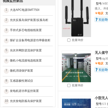
视频监控新品
型号:
WB
接入、外接
1
大连APC电源SMT750I
￥电议
2
光伏反孤岛保护装置/反孤岛柜
3
手持式多芯电缆核线装置
4
批量询价
煤矿企业备用电源逆功率吸收柜
5
光伏并网防逆流保护装置
无人值守
型号:
tip3
6
微机小电流接地选线装置
￥电议
7
微机消谐保护装置
8
互感器极性测试仪
批量询价
9
发电机逆功率监控装置
小型无人
10
光伏发电防孤岛保护装置
型号:
U3