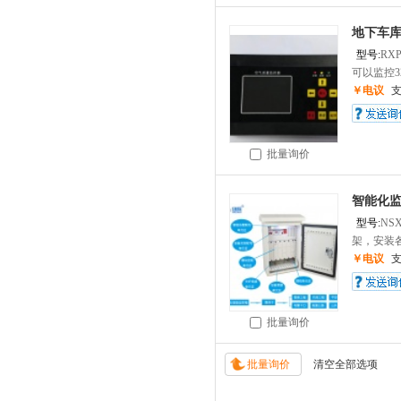
地下车库
型号:
RXP
可以监控3
￥电议
批量询价
智能化
型号:
NSX
架，安装各
￥电议
批量询价