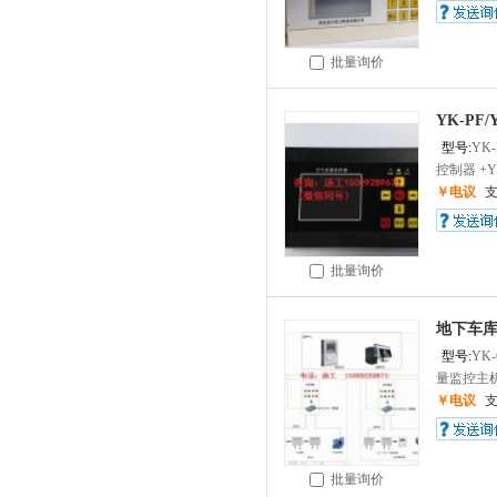
批量询价
YK-PF
型号:
YK-
控制器 +YC
￥电议
批量询价
地下车库
型号:
YK
量监控主机Y
￥电议
批量询价