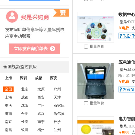
数据中心
型号:
DC
￥电议
批量询价
应急通信
全国视频监控供应
型号:
MES
输：采用先
上海
深圳
成都
西安
￥电议
全国
北京
太原
郑州
上海
成都
西安
天津
批量询价
重庆
沈阳
广州
石家庄
济南
合肥
武汉
哈尔滨
电力智能
南京
长春
南宁
长沙
型号:
TLK
南昌
银川
福州
兰州
￥8000