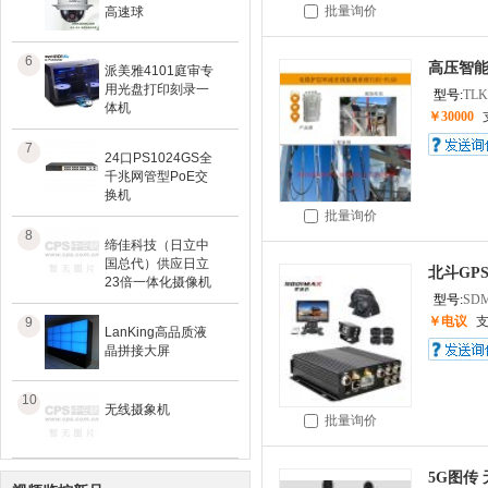
批量询价
高速球
6
高压智
派美雅4101庭审专
用光盘打印刻录一
型号:
TLK
体机
￥30000
7
24口PS1024GS全
千兆网管型PoE交
换机
批量询价
8
缔佳科技（日立中
国总代）供应日立
北斗GP
23倍一体化摄像机
型号:
SDM
￥电议
9
LanKing高品质液
晶拼接大屏
10
无线摄象机
批量询价
5G图传​