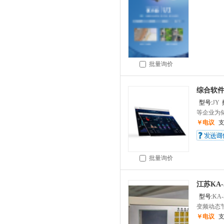
批量询价
综合软
型号:
JY
等企业为储
￥电议
批量询价
江苏KA
型号:
KA-
变频动态节.
￥电议