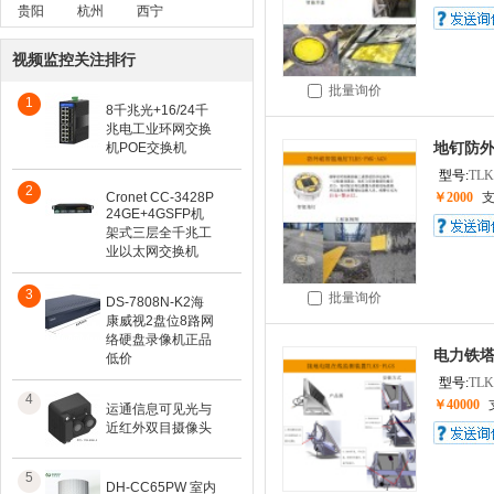
贵阳
杭州
西宁
视频监控关注排行
批量询价
1
8千兆光+16/24千
兆电工业环网交换
机POE交换机
地钉防
型号:
TLK
2
Cronet CC-3428P
￥2000
24GE+4GSFP机
架式三层全千兆工
业以太网交换机
3
批量询价
DS-7808N-K2海
康威视2盘位8路网
络硬盘录像机正品
电力铁塔
低价
型号:
TLK
4
￥40000
运通信息可见光与
近红外双目摄像头
5
DH-CC65PW 室内