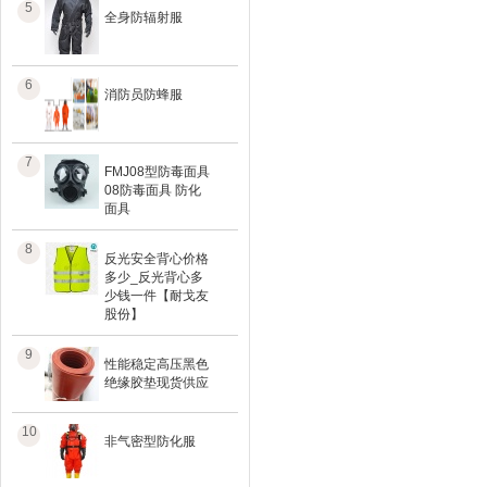
5
全身防辐射服
6
消防员防蜂服
7
FMJ08型防毒面具
08防毒面具 防化
面具
8
反光安全背心价格
多少_反光背心多
少钱一件【耐戈友
股份】
9
性能稳定高压黑色
绝缘胶垫现货供应
10
非气密型防化服