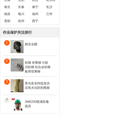
济南
合肥
武汉
哈尔滨
南京
长春
南宁
长沙
南昌
银川
福州
兰州
贵阳
杭州
西宁
作业保护关注排行
1
棉安全帽
2
软梯 登乘梯 引航
员软梯 铝合金软梯
船用登乘梯
3
青岛富安特批发供
应凯夫拉防割围裙
4
3M6200喷漆防毒
面具