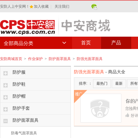
安防人上中安网！
加入收藏
|
关注我们
首页
产品
全部商品分类
安防商城首页
>
作业保护
>
防护面罩面具
>
防强光面罩面具
防强光面罩面具
- 商品大全
防护服
排序:
：
最热门
最新
所有
防护鞋
防护帽
防护手套
防护面罩面具
防毒气面罩面具