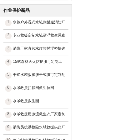
作业保护新品
1
水趣户外湿式水域救援服消防厂
2
专业救援定制水域漂浮救生绳夜
3
消防厂家直营水趣救援浮桥快速
4
15式森林灭火防护服可定制工
5
干式水域救援服干式服可定制配
6
水域救援拦截网救生拉网
7
水域救援救生圈
8
水域救援用激流救生衣厂家定制
9
消防员抗洪抢险水域救援头盔厂