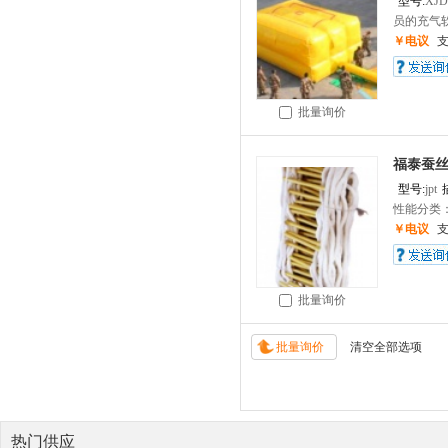
型号:
XJD
员的充气软
￥电议
批量询价
福泰蚕
型号:
jpt
性能分类：
￥电议
批量询价
热门供应