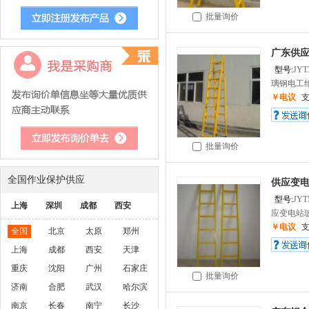
批量询价
广东供应
型号:
JYT
璃钢电工绝
￥电议
批量询价
全国作业保护供应
供应变电
型号:
JYT
上海
深圳
成都
西安
应变电站玻
￥电议
全国
北京
太原
郑州
上海
成都
西安
天津
重庆
沈阳
广州
石家庄
批量询价
济南
合肥
武汉
哈尔滨
南京
长春
南宁
长沙