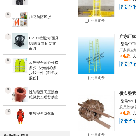
6
消防员防蜂服
批量询价
7
广东厂家
FMJ08型防毒面具
08防毒面具 防化
型号:
JYT
面具
厂家供应绝
￥电议
8
反光安全背心价格
多少_反光背心多
少钱一件【耐戈友
批量询价
股份】
9
性能稳定高压黑色
供应登乘
绝缘胶垫现货供应
型号:
ars
航员软梯 铝
10
￥电议
非气密型防化服
批量询价