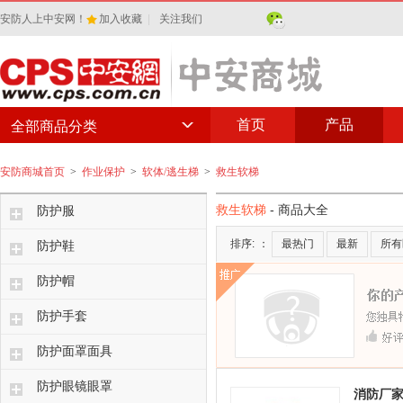
安防人上中安网！
加入收藏
|
关注我们
首页
产品
全部商品分类
安防商城首页
>
作业保护
>
软体/逃生梯
>
救生软梯
救生软梯
- 商品大全
防护服
排序:
：
最热门
最新
所有
防护鞋
防护帽
防护手套
防护面罩面具
防护眼镜眼罩
消防厂