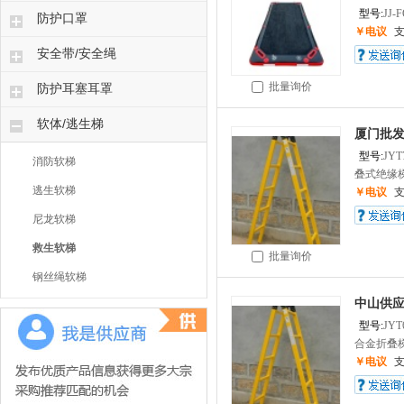
型号:
JJ-
防护口罩
￥电议
安全带/安全绳
批量询价
防护耳塞耳罩
软体/逃生梯
厦门批发
型号:
JYT
消防软梯
叠式绝缘梯
逃生软梯
￥电议
尼龙软梯
救生软梯
批量询价
钢丝绳软梯
中山供应
型号:
JYT
合金折叠梯
￥电议