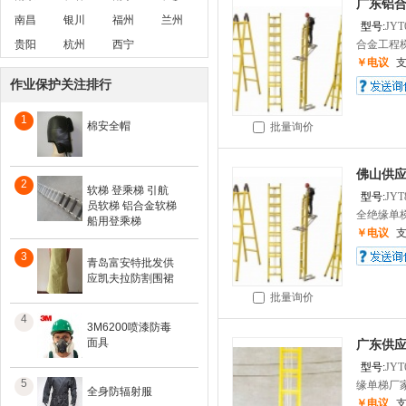
广东铝合
南昌
银川
福州
兰州
型号:
JYT
贵阳
杭州
西宁
合金工程梯
￥电议
作业保护关注排行
1
棉安全帽
批量询价
佛山供应
2
软梯 登乘梯 引航
型号:
JYT
员软梯 铝合金软梯
全绝缘单梯
船用登乘梯
￥电议
3
青岛富安特批发供
应凯夫拉防割围裙
批量询价
4
3M6200喷漆防毒
面具
广东供应
型号:
JYT
5
缘单梯厂家
全身防辐射服
￥电议