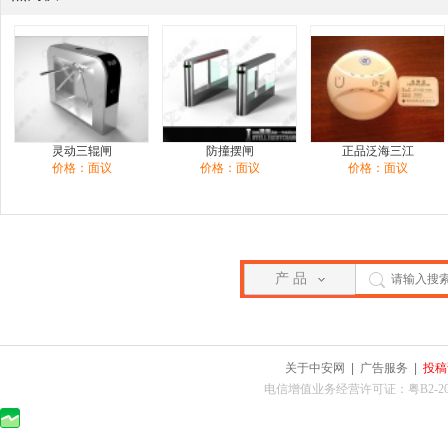
灵动三辊闸
防撞摆闸
正品泛海三江
价格：面议
价格：面议
价格：面议
产 品
关于中安网
|
广告服务
|
投稿
电信增值业务经营许可证：粤B2-2010025