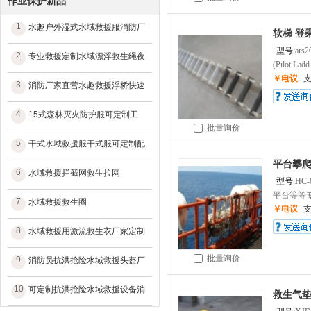
作业保护新品
1
水趣户外湿式水域救援服消防厂
软梯 登
型号:
ars2
2
专业救援定制水域漂浮救生绳夜
(Pilot Ladd.
￥电议
3
消防厂家直营水趣救援浮桥快速
4
15式森林灭火防护服可定制工
批量询价
5
干式水域救援服干式服可定制配
平台攀
6
水域救援拦截网救生拉网
型号:
HC-
平台等等专
7
水域救援救生圈
￥电议
8
水域救援用激流救生衣厂家定制
批量询价
9
消防员抗洪抢险水域救援头盔厂
10
可定制抗洪抢险水域救援设备消
救生气