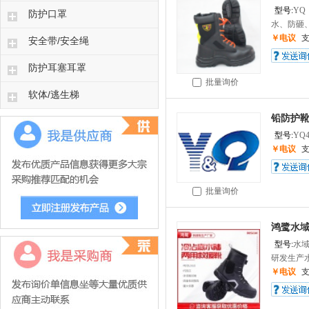
型号:
YQ
防护口罩
水、防砸、
￥电议
安全带/安全绳
防护耳塞耳罩
批量询价
软体/逃生梯
铅防护靴
型号:
YQ4
￥电议
批量询价
鸿鹭水域
型号:
水
研发生产水
￥电议