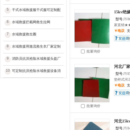
5
干式水域救援服干式服可定制配
15kv
型号:
JY8
6
水域救援拦截网救生拉网
家直销★★
￥电议
7
水域救援救生圈
8
水域救援用激流救生衣厂家定制
批量询价
9
消防员抗洪抢险水域救援头盔厂
河北厂
10
可定制抗洪抢险水域救援设备消
型号:
JY8
垫样式河北
￥电议
批量询价
河北15
型号:
JY8