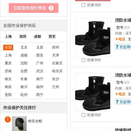
批量询价
消防水
全国作业保护供应
型号:
111
内侧：采用
上海
深圳
成都
西安
￥电议
全国
北京
太原
郑州
上海
成都
西安
天津
批量询价
重庆
沈阳
广州
石家庄
济南
合肥
武汉
哈尔滨
消防水
南京
长春
南宁
长沙
型号:
111
南昌
银川
福州
兰州
内侧：采用
￥电议
贵阳
杭州
西宁
作业保护关注排行
批量询价
1
棉安全帽
绝缘鞋