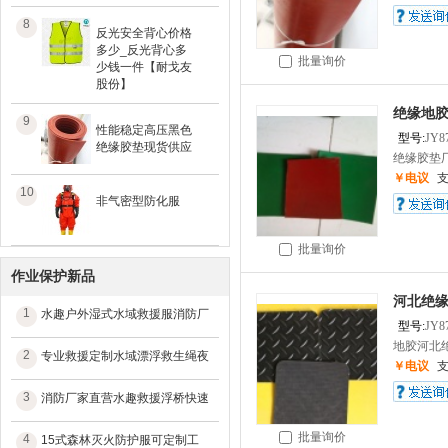
8
反光安全背心价格
多少_反光背心多
批量询价
少钱一件【耐戈友
股份】
绝缘地胶
9
性能稳定高压黑色
型号:
JY8
绝缘胶垫现货供应
绝缘胶垫厂家
￥电议
10
非气密型防化服
批量询价
作业保护新品
河北绝缘
1
水趣户外湿式水域救援服消防厂
型号:
JY8
地胶河北绝
2
专业救援定制水域漂浮救生绳夜
￥电议
3
消防厂家直营水趣救援浮桥快速
批量询价
4
15式森林灭火防护服可定制工