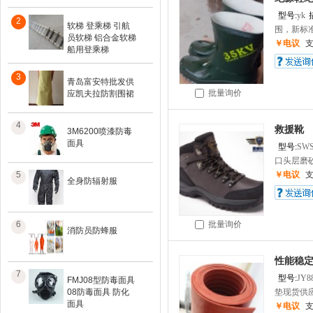
型号:
yk
2
软梯 登乘梯 引航
围，新标准
员软梯 铝合金软梯
￥电议
船用登乘梯
3
青岛富安特批发供
批量询价
应凯夫拉防割围裙
4
救援靴
3M6200喷漆防毒
面具
型号:
SWS
口头层磨砂
5
￥电议
全身防辐射服
6
批量询价
消防员防蜂服
性能稳
7
型号:
JY8
FMJ08型防毒面具
08防毒面具 防化
垫现货供应
面具
￥电议