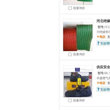
批量询价
河北绝缘
型号:
JY2
力绝缘垫河
￥电议
批量询价
供应安
型号:
Mr.
卓越透气具
￥电议
批量询价