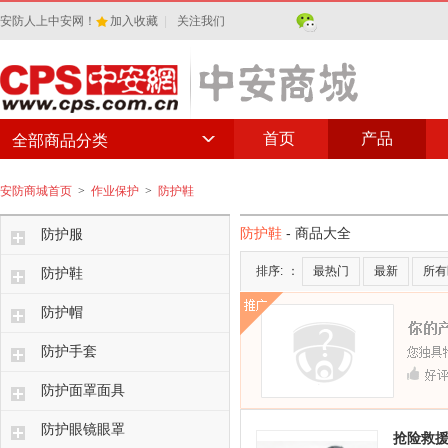
安防人上中安网！
加入收藏
|
关注我们
首页
产品
全部商品分类
安防商城首页
>
作业保护
>
防护鞋
防护鞋
- 商品大全
防护服
排序:
：
最热门
最新
所有
防护鞋
防护帽
防护手套
防护面罩面具
防护眼镜眼罩
抢险救