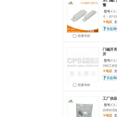
木门磁
警
型号:
CA-
寸：65*19
￥电议
批量询价
门磁开
开
型号:
CA-
18M工作距
￥电议
批量询价
工厂供
型号:
CA-
功率外壳材
￥电议