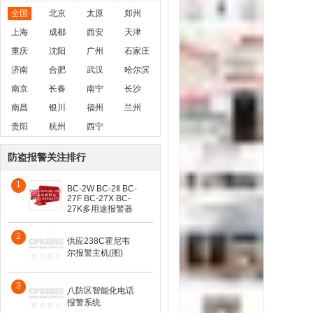
全国
北京
太原
郑州
上海
成都
西安
天津
重庆
沈阳
广州
石家庄
济南
合肥
武汉
哈尔滨
南京
长春
南宁
长沙
南昌
银川
福州
兰州
贵阳
杭州
西宁
防盗报警关注排行
1
BC-2W BC-2Ⅱ BC-
27F BC-27X BC-
27K多用途报警器
2
供应238C霍尼韦
尔报警主机(图)
3
八防区智能化电话
报警系统