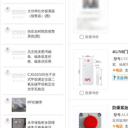
4
大功率红外探测器
（报警器）(图)
5
供应农村联防报警
系统(图)
批量询价
6
北京批发图书磁
4G/NB
条、磁条批发价
型号:
CVC
格、磁条供应商
窗、抽屉等
￥电议
7
CJG10/100光干涉
式甲烷测定仪器二
氧化碳甲烷检定仪
光学瓦检仪
批量询价
8
RFID腕带
防爆紧
型号:
AL
9
采用玻璃纤
永华保险柜全国维
￥电议
修售后服务电话