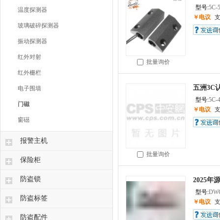
型号:
5C-
温度探测器
￥电议
玻璃破碎探测器
振动探测器
红外对射
批量询价
红外栅栏
五洲3C
电子围墙
型号:
5C-
门磁
￥电议
窗礠
报警主机
批量询价
保险柜
防盗锁
2025
型号:
DW
防盗标签
￥电议
防盗配件