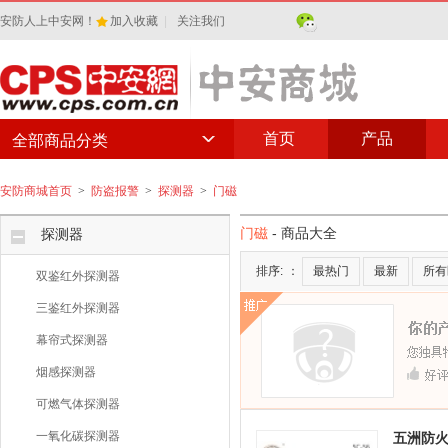
安防人上中安网！
加入收藏
|
关注我们
首页
产品
全部商品分类
安防商城首页
>
防盗报警
>
探测器
>
门磁
门磁
- 商品大全
探测器
排序:
：
最热门
最新
所有
双鉴红外探测器
三鉴红外探测器
幕帘式探测器
烟感探测器
可燃气体探测器
一氧化碳探测器
五洲防火