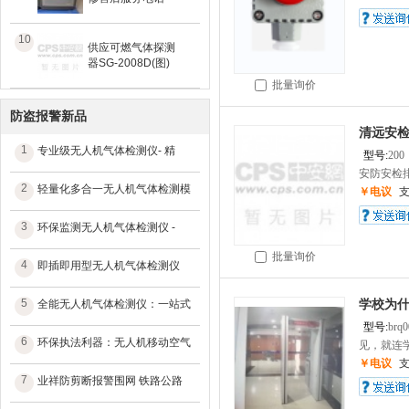
10
供应可燃气体探测
器SG-2008D(图)
批量询价
防盗报警新品
清远安
1
专业级无人机气体检测仪- 精
型号:
200
安防安检排
2
轻量化多合一无人机气体检测模
￥电议
3
环保监测无人机气体检测仪 -
批量询价
4
即插即用型无人机气体检测仪
5
全能无人机气体检测仪：一站式
学校为
型号:
brq0
6
环保执法利器：无人机移动空气
见，就连学
￥电议
7
业祥防剪断报警围网 铁路公路