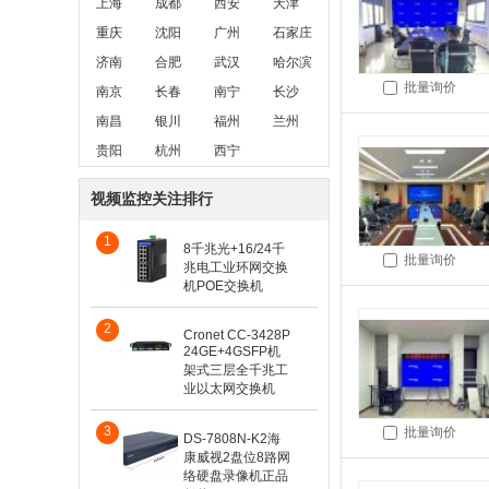
上海
成都
西安
天津
重庆
沈阳
广州
石家庄
济南
合肥
武汉
哈尔滨
批量询价
南京
长春
南宁
长沙
南昌
银川
福州
兰州
贵阳
杭州
西宁
视频监控关注排行
1
8千兆光+16/24千
批量询价
兆电工业环网交换
机POE交换机
2
Cronet CC-3428P
24GE+4GSFP机
架式三层全千兆工
业以太网交换机
3
批量询价
DS-7808N-K2海
康威视2盘位8路网
络硬盘录像机正品