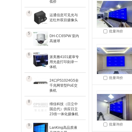
低价
4
运通信息可见光与
近红外双目摄像头
批量询价
5
DH-CC65PW 室内
高速球
6
派美雅4101庭审专
用光盘打印刻录一
体机
7
批量询价
24口PS1024GS全
千兆网管型PoE交
换机
8
缔佳科技（日立中
国总代）供应日立
23倍一体化摄像机
批量询价
9
LanKing高品质液