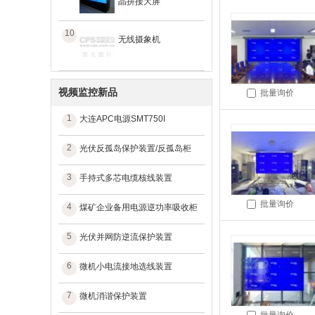
晶拼接大屏
10
无线摄象机
视频监控新品
批量询价
1
大连APC电源SMT750I
2
光伏反孤岛保护装置/反孤岛柜
3
手持式多芯电缆核线装置
批量询价
4
煤矿企业备用电源逆功率吸收柜
5
光伏并网防逆流保护装置
6
微机小电流接地选线装置
7
微机消谐保护装置