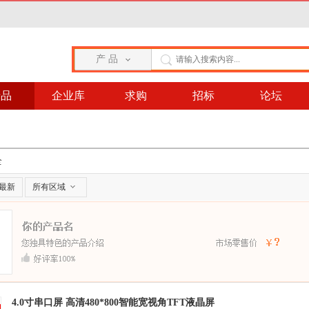
产 品
产品
企业库
求购
招标
论坛
全
最新
所有区域
4.0寸串口屏 高清480*800智能宽视角TFT液晶屏