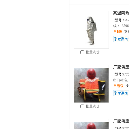
高温隔
型号:
XA-
线：187965
￥199
支
批量询价
厂家供应
型号:
97
出口标准。
￥电议
批量询价
厂家供应
型号:
97