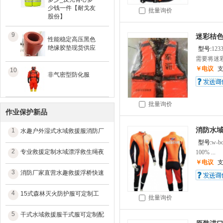
少钱一件【耐戈友
批量询价
股份】
9
迷彩桔
性能稳定高压黑色
绝缘胶垫现货供应
型号:
123
需要将迷彩
￥电议
10
非气密型防化服
批量询价
作业保护新品
消防水
1
水趣户外湿式水域救援服消防厂
型号:
w-b
2
专业救援定制水域漂浮救生绳夜
100% ...
￥电议
3
消防厂家直营水趣救援浮桥快速
4
15式森林灭火防护服可定制工
批量询价
5
干式水域救援服干式服可定制配