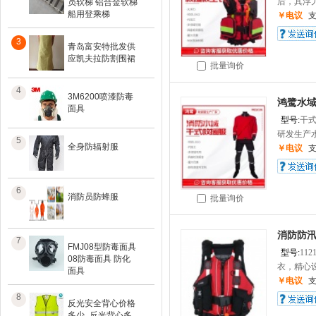
后，其浮力
员软梯 铝合金软梯
船用登乘梯
￥电议
3
青岛富安特批发供
应凯夫拉防割围裙
批量询价
4
3M6200喷漆防毒
鸿鹭水域
面具
型号:
干
研发生产水
5
全身防辐射服
￥电议
6
消防员防蜂服
批量询价
消防防
7
FMJ08型防毒面具
型号:
112
08防毒面具 防化
衣，精心设
面具
￥电议
8
反光安全背心价格
多少_反光背心多