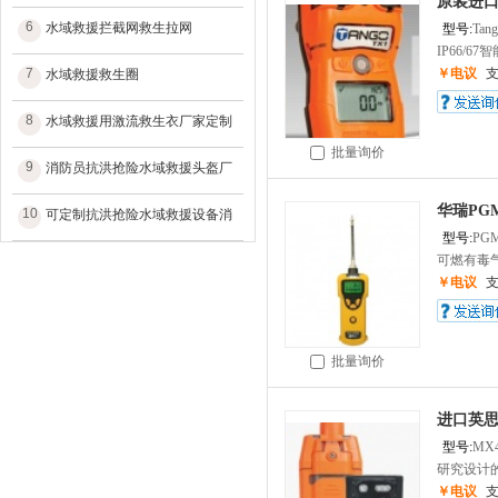
原装进口
6
水域救援拦截网救生拉网
型号:
Tan
IP66/67
7
￥电议
水域救援救生圈
8
水域救援用激流救生衣厂家定制
批量询价
9
消防员抗洪抢险水域救援头盔厂
华瑞PG
10
可定制抗洪抢险水域救援设备消
型号:
PGM
可燃有毒气
￥电议
批量询价
进口英思
型号:
MX
研究设计的
￥电议