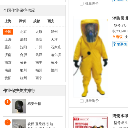
批量询价
全国作业保护供应
消防员 
上海
深圳
成都
西安
型号:
YQ-
权/YQ-R
全国
北京
太原
郑州
￥电议
上海
成都
西安
天津
重庆
沈阳
广州
石家庄
济南
合肥
武汉
哈尔滨
南京
长春
南宁
长沙
南昌
银川
福州
兰州
贵阳
杭州
西宁
作业保护关注排行
批量询价
1
棉安全帽
鸿鹭水域
2
型号:
救
软梯 登乘梯 引航