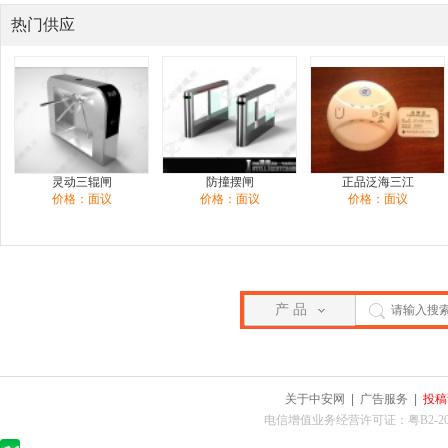
热门供应
灵动三辊闸
防撞摆闸
正品泛海三江
价格：面议
价格：面议
价格：面议
产 品
关于中安网
|
广告服务
|
投稿
电信增值业务经营许可证：粤B2-2010025