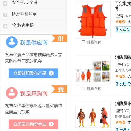
安全带/安全绳
可定制
背...
防护耳塞耳罩
型号:
JJ-
￥电议
软体/逃生梯
批量询价
消防员
型号:
YQ
工作人员在
￥电议
批量询价
消防员 
型号:
YQ-
RHF II本
￥电议