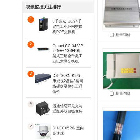
视频监控关注排行
1
8千兆光+16/24千
兆电工业环网交换
机POE交换机
批量询价
2
Cronet CC-3428P
24GE+4GSFP机
架式三层全千兆工
业以太网交换机
3
DS-7808N-K2海
康威视2盘位8路网
络硬盘录像机正品
低价
批量询价
4
运通信息可见光与
近红外双目摄像头
5
DH-CC65PW 室内
高速球