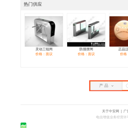
热门供应
灵动三辊闸
防撞摆闸
正品
价格：面议
价格：面议
价格
产 品
关于中安网
|
广
电信增值业务经营许可证：粤B