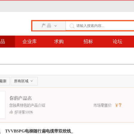
产 品
产品
企业库
求购
招标
论坛
最新
所有区域
TVVBSPG电梯随行扁电缆带双绞线_