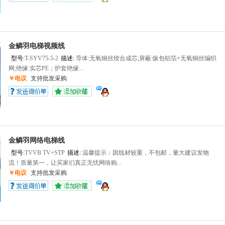
金鳞羽电梯视频线
型号:
T-SYV75-5-2
描述:
导体:无氧铜丝绞合成芯;屏蔽:纵包铝箔+无氧铜丝编织
网;绝缘:实芯PE；护套绝缘...
￥电议
支持批发采购
金鳞羽网络电梯线
型号:
TVVB TV+STP
描述:
‍温馨提示：因线材较重，不包邮，量大建议发物
流！质量第一，让买家们真正无忧网络购...
￥电议
支持批发采购