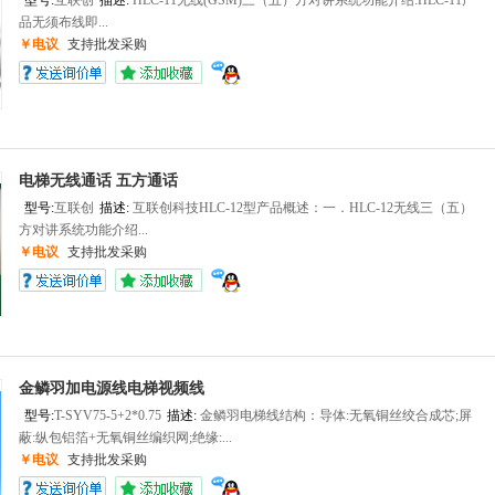
型号:
互联创
描述:
HLC-11无线(GSM)三（五）方对讲系统功能介绍:HLC-11产
品无须布线即...
￥电议
支持批发采购
电梯无线通话 五方通话
型号:
互联创
描述:
互联创科技HLC-12型产品概述：一．HLC-12无线三（五）
方对讲系统功能介绍...
￥电议
支持批发采购
金鳞羽加电源线电梯视频线
型号:
T-SYV75-5+2*0.75
描述:
金鳞羽电梯线结构：导体:无氧铜丝绞合成芯;屏
蔽:纵包铝箔+无氧铜丝编织网;绝缘:...
￥电议
支持批发采购