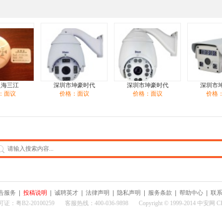
泛海三江
深圳市坤豪时代
深圳市坤豪时代
深圳市
：面议
价格：面议
价格：面议
价格
告服务
|
投稿说明
|
诚聘英才
|
法律声明
|
隐私声明
|
服务条款
|
帮助中心
|
联
2-20100259 客服热线：400-036-9898 Copyright © 1999-2014 中安网 