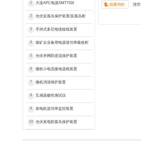
1
大连APC电源SMT750I
2
光伏反孤岛保护装置/反孤岛柜
3
手持式多芯电缆核线装置
4
煤矿企业备用电源逆功率吸收柜
5
光伏并网防逆流保护装置
6
微机小电流接地选线装置
7
微机消谐保护装置
8
互感器极性测试仪
9
发电机逆功率监控装置
10
光伏发电防孤岛保护装置