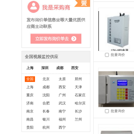
批量询价
全国视频监控供应
上海
深圳
成都
西安
全国
北京
太原
郑州
上海
成都
西安
天津
重庆
沈阳
广州
石家庄
济南
合肥
武汉
哈尔滨
批量询价
南京
长春
南宁
长沙
南昌
银川
福州
兰州
贵阳
杭州
西宁