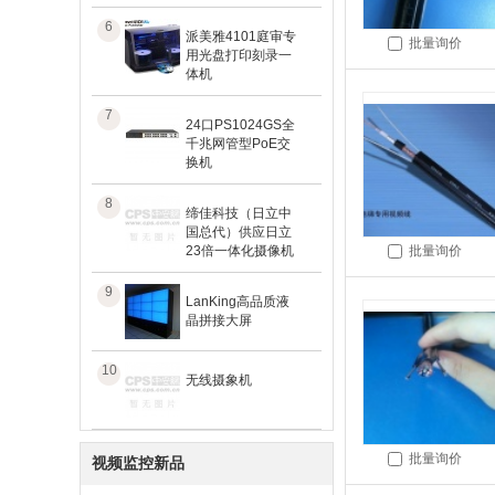
6
派美雅4101庭审专
批量询价
用光盘打印刻录一
体机
7
24口PS1024GS全
千兆网管型PoE交
换机
8
缔佳科技（日立中
国总代）供应日立
23倍一体化摄像机
批量询价
9
LanKing高品质液
晶拼接大屏
10
无线摄象机
批量询价
视频监控新品