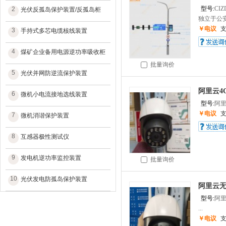
型号:
CIZ
2
光伏反孤岛保护装置/反孤岛柜
独立于公安
￥电议
3
手持式多芯电缆核线装置
4
煤矿企业备用电源逆功率吸收柜
批量询价
5
光伏并网防逆流保护装置
阿里云4
6
微机小电流接地选线装置
型号:
阿里
￥电议
7
微机消谐保护装置
8
互感器极性测试仪
9
发电机逆功率监控装置
批量询价
10
光伏发电防孤岛保护装置
阿里云无
型号:
阿
...
￥电议