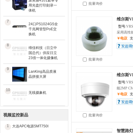
派美雅4101庭审专
批量询价
用光盘打印刻录一
体机
维尔斯VR
7
24口PS1024GS全
型号:
VRS
千兆网管型PoE交
采用高性能2
换机
￥电议
8
缔佳科技（日立中
国总代）供应日立
23倍一体化摄像机
批量询价
9
LanKing高品质液
维尔斯VR
晶拼接大屏
型号:
VRS
能2MP CM
10
无线摄象机
￥电议
视频监控新品
批量询价
1
大连APC电源SMT750I
智慧路