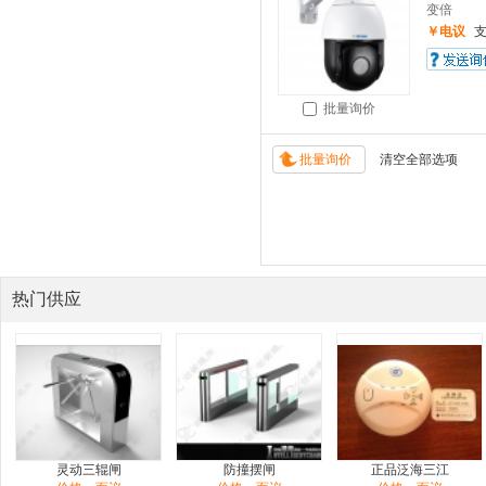
变倍
￥电议
批量询价
热门供应
灵动三辊闸
防撞摆闸
正品泛海三江