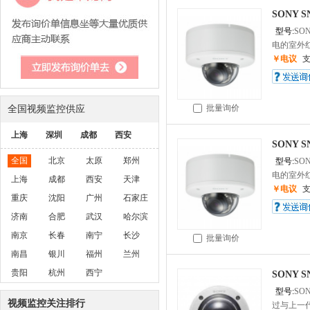
SONY S
型号:
SON
电的室外红
￥电议
全国视频监控供应
批量询价
上海
深圳
成都
西安
SONY S
全国
北京
太原
郑州
型号:
SON
电的室外红
上海
成都
西安
天津
￥电议
重庆
沈阳
广州
石家庄
济南
合肥
武汉
哈尔滨
南京
长春
南宁
长沙
批量询价
南昌
银川
福州
兰州
贵阳
杭州
西宁
SONY S
型号:
SO
视频监控关注排行
过与上一代S