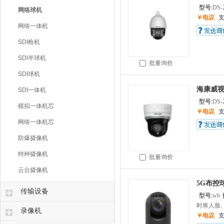
型号:
DS-
网络球机
￥电议
网络一体机
SDI枪机
SDI半球机
批量询价
SDI球机
海康威视河
SDI一体机
型号:
DS-
模拟一体机芯
￥电议
网络一体机芯
防爆摄像机
特种摄像机
批量询价
云台摄像机
5G布控
传输设备
型号:
wb
时将人脸、
录像机
￥电议