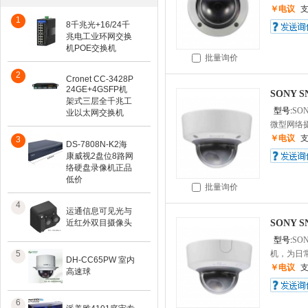
￥电议
1
8千兆光+16/24千
兆电工业环网交换
机POE交换机
批量询价
2
Cronet CC-3428P
24GE+4GSFP机
SONY 
架式三层全千兆工
型号:
SON
业以太网交换机
微型网络摄
￥电议
3
DS-7808N-K2海
康威视2盘位8路网
络硬盘录像机正品
低价
批量询价
4
运通信息可见光与
近红外双目摄像头
SONY 
型号:
SON
5
机，为日常
DH-CC65PW 室内
￥电议
高速球
6