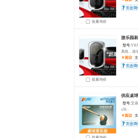
批量询价
游乐园
型号:
YH
系统，游乐
￥面议
批量询价
供应桌
型号:
艾
s50...
￥面议
批量询价