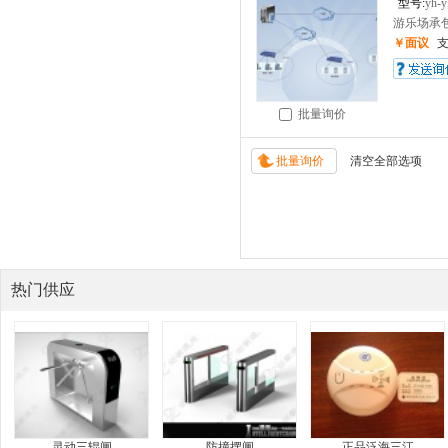
型号:
yh-y
游乐场承包
￥面议
批量询价
热门供应
灵动三辊闸
防撞摆闸
正品泛海三江