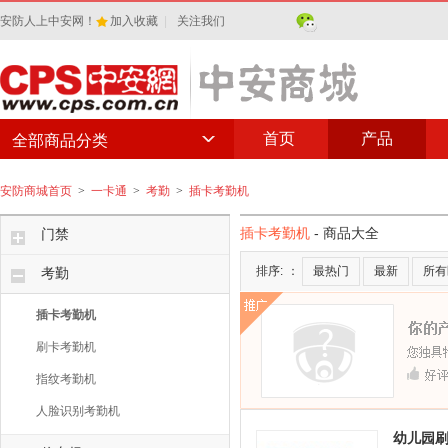
安防人上中安网！
加入收藏
|
关注我们
首页
产品
全部商品分类
安防商城首页
>
一卡通
>
考勤
>
插卡考勤机
插卡考勤机
- 商品大全
门禁
排序:
：
最热门
最新
所有
考勤
插卡考勤机
刷卡考勤机
指纹考勤机
人脸识别考勤机
幼儿园刷