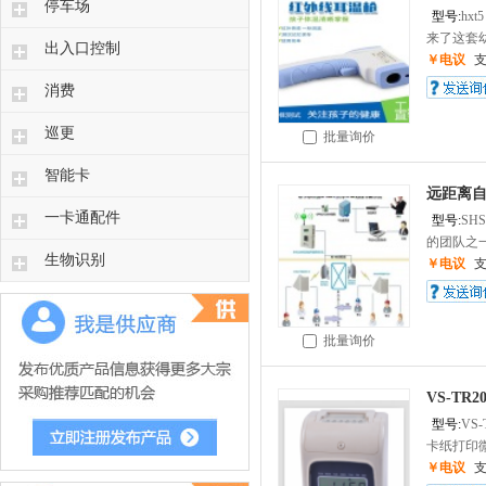
停车场
型号:
hxt5
来了这套幼
出入口控制
￥电议
消费
巡更
批量询价
智能卡
远距离自
一卡通配件
型号:
SHS
的团队之一
生物识别
￥电议
批量询价
VS-TR
型号:
VS-
卡纸打印微
￥电议