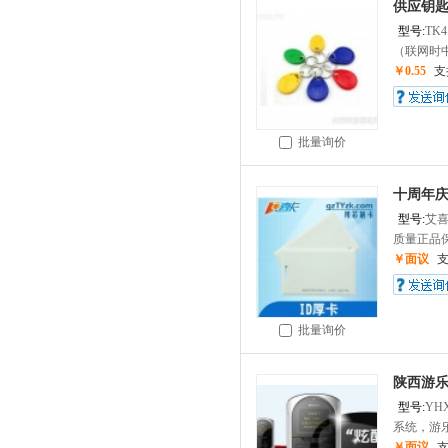
供应钥
型号:
TK4
（联网时中
￥0.55
支
批量询价
十周年庆
型号:
艾
质量正品保
￥面议
批量询价
陕西游
型号:
YH
系统，游乐
￥面议