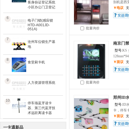
别机是西安.
客身份证登记系统
小区办公门卫登记
￥电议
6
电子门锁(感应锁
HTD-A001JD-
批量询价
051A)
7
沧州车位锁生产基
南京门
地
型号:
KS
128mm*9
8
￥面议
食堂刷卡机
9
批量询价
人力资源管理系统
郑州ID
10
停车场蓝牙读卡
型号:
ID
器、第三代蓝牙技
卡，停车卡
术远距离读卡器
￥面议
一卡通新品