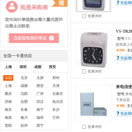
批量询价
VS-TR
型号:
VS-
超简易上传
￥299
支
全国一卡通供应
上海
深圳
成都
西安
批量询价
全国
北京
太原
郑州
上海
成都
西安
天津
来电信使
重庆
沈阳
广州
石家庄
型号:
来电
下发信息、
济南
合肥
武汉
哈尔滨
￥300
支
南京
长春
南宁
长沙
南昌
银川
福州
兰州
贵阳
杭州
西宁
批量询价