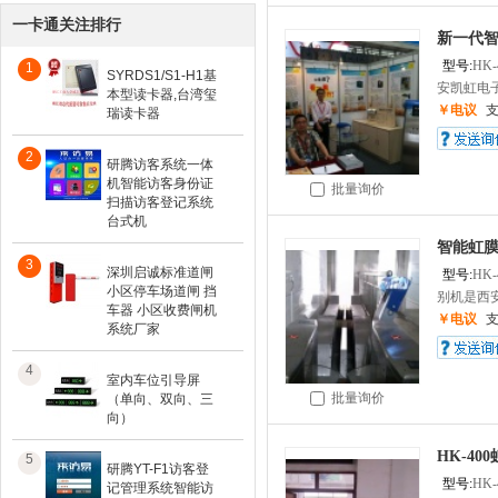
一卡通关注排行
新一代
型号:
HK-
1
SYRDS1/S1-H1基
安凯虹电子
本型读卡器,台湾玺
￥电议
瑞读卡器
2
研腾访客系统一体
机智能访客身份证
批量询价
扫描访客登记系统
台式机
智能虹
3
深圳启诚标准道闸
型号:
HK-
小区停车场道闸 挡
别机是西安.
车器 小区收费闸机
￥电议
系统厂家
4
室内车位引导屏
批量询价
（单向、双向、三
向）
HK-4
5
研腾YT-F1访客登
型号:
HK-
记管理系统智能访