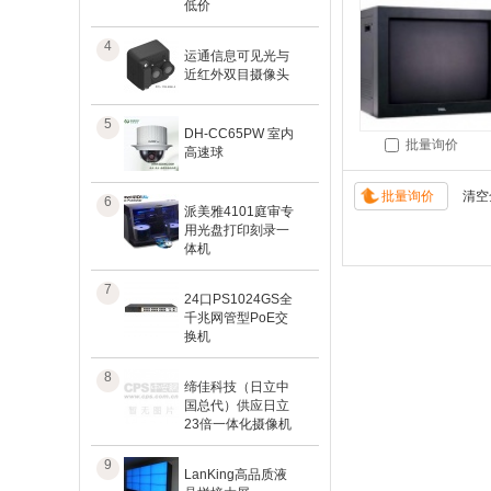
低价
4
运通信息可见光与
近红外双目摄像头
5
DH-CC65PW 室内
批量询价
高速球
6
派美雅4101庭审专
用光盘打印刻录一
体机
7
24口PS1024GS全
千兆网管型PoE交
换机
8
缔佳科技（日立中
国总代）供应日立
23倍一体化摄像机
9
LanKing高品质液