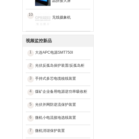
晶拼接大屏
10
无线摄象机
视频监控新品
1
大连APC电源SMT750I
2
光伏反孤岛保护装置/反孤岛柜
3
手持式多芯电缆核线装置
4
煤矿企业备用电源逆功率吸收柜
5
光伏并网防逆流保护装置
6
微机小电流接地选线装置
7
微机消谐保护装置