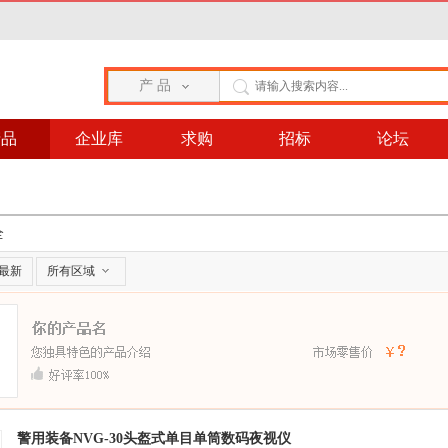
产 品
产品
企业库
求购
招标
论坛
全
最新
所有区域
警用装备NVG-30头盔式单目单筒数码夜视仪