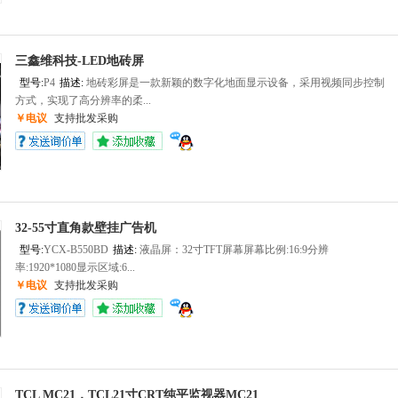
三鑫维科技-LED地砖屏
型号:
P4
描述:
地砖彩屏是一款新颖的数字化地面显示设备，采用视频同步控制
方式，实现了高分辨率的柔...
￥电议
支持批发采购
32-55寸直角款壁挂广告机
型号:
YCX-B550BD
描述:
液晶屏：32寸TFT屏幕屏幕比例:16:9分辨
率:1920*1080显示区域:6...
￥电议
支持批发采购
TCL MC21，TCL21寸CRT纯平监视器MC21