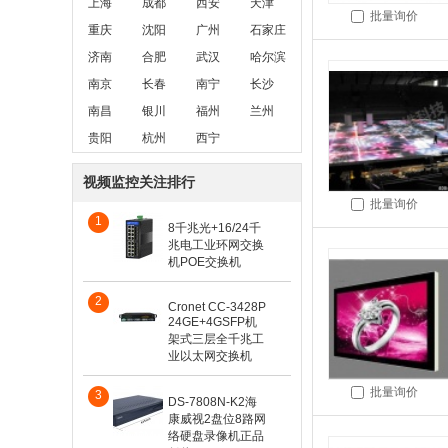
上海
成都
西安
天津
批量询价
重庆
沈阳
广州
石家庄
济南
合肥
武汉
哈尔滨
南京
长春
南宁
长沙
南昌
银川
福州
兰州
贵阳
杭州
西宁
视频监控关注排行
批量询价
1
8千兆光+16/24千
兆电工业环网交换
机POE交换机
2
Cronet CC-3428P
24GE+4GSFP机
架式三层全千兆工
业以太网交换机
批量询价
3
DS-7808N-K2海
康威视2盘位8路网
络硬盘录像机正品