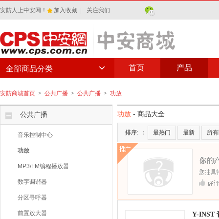
安防人上中安网！
加入收藏
|
关注我们
首页
产品
全部商品分类
安防商城首页
>
公共广播
>
公共广播
>
功放
功放
- 商品大全
公共广播
排序:
：
最热门
最新
所有
音乐控制中心
功放
MP3/FM编程播放器
数字调谐器
分区寻呼器
前置放大器
Y-INS