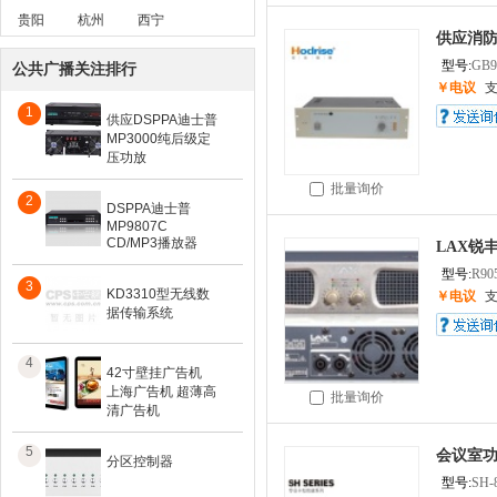
贵阳
杭州
西宁
供应消防
型号:
GB9
公共广播关注排行
￥电议
1
供应DSPPA迪士普
MP3000纯后级定
压功放
批量询价
2
DSPPA迪士普
MP9807C
CD/MP3播放器
LAX锐
型号:
R90
3
KD3310型无线数
￥电议
据传输系统
4
42寸壁挂广告机
上海广告机 超薄高
批量询价
清广告机
5
会议室
分区控制器
型号:
SH-