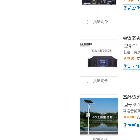
批量询价
会议室
型号:
CA
电路，完美
￥电议
批量询价
室外防水
型号:
SUN
⽹络⾳频流
￥2600
批量询价