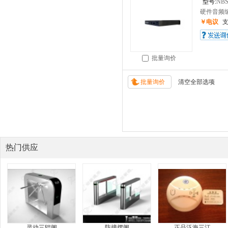
型号:
NBS
硬件音频编
￥电议
批量询价
热门供应
灵动三辊闸
防撞摆闸
正品泛海三江