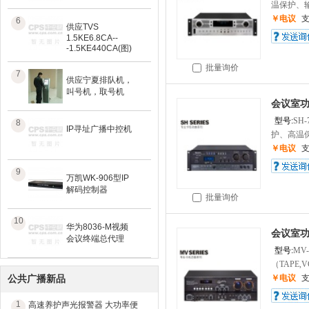
温保护、输
￥电议
6
供应TVS
1.5KE6.8CA--
-1.5KE440CA(图)
批量询价
7
供应宁夏排队机，
叫号机，取号机
会议室
型号:
SH-
8
IP寻址广播中控机
护、高温保
￥电议
9
万凯WK-906型IP
解码控制器
批量询价
10
华为8036-M视频
会议室
会议终端总代理
型号:
MV-
（TAPE,V
公共广播新品
￥电议
1
高速养护声光报警器 大功率便