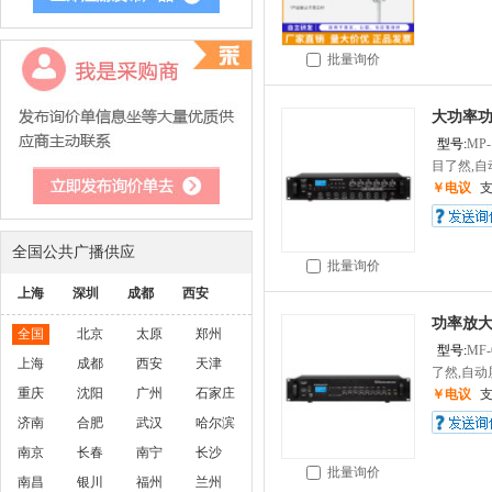
批量询价
大功率
型号:
MP-
目了然,自动
￥电议
全国公共广播供应
批量询价
上海
深圳
成都
西安
功率放
全国
北京
太原
郑州
型号:
MF-
上海
成都
西安
天津
了然,自动屏
重庆
沈阳
广州
石家庄
￥电议
济南
合肥
武汉
哈尔滨
南京
长春
南宁
长沙
批量询价
南昌
银川
福州
兰州