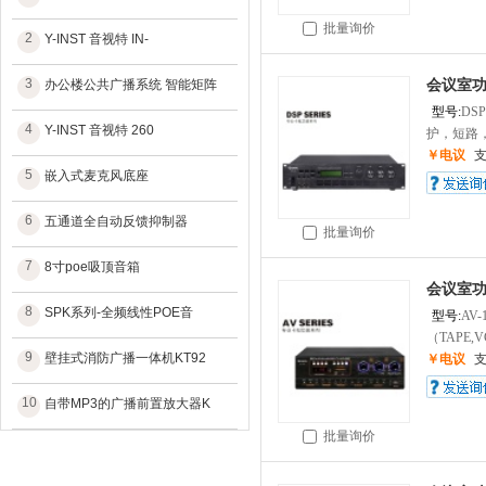
批量询价
2
Y-INST 音视特 IN-
3
办公楼公共广播系统 智能矩阵
会议室
型号:
DSP
4
Y-INST 音视特 260
护，短路，
￥电议
5
嵌入式麦克风底座
6
五通道全自动反馈抑制器
批量询价
7
8寸poe吸顶音箱
会议室
8
SPK系列-全频线性POE音
型号:
AV-
（TAPE,V
9
壁挂式消防广播一体机KT92
￥电议
10
自带MP3的广播前置放大器K
批量询价