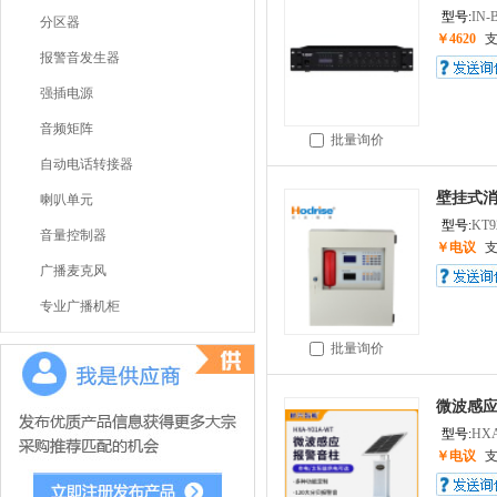
型号:
IN-
分区器
￥4620
报警音发生器
强插电源
音频矩阵
批量询价
自动电话转接器
壁挂式消
喇叭单元
型号:
KT9
音量控制器
￥电议
广播麦克风
专业广播机柜
批量询价
微波感
型号:
HXA
￥电议