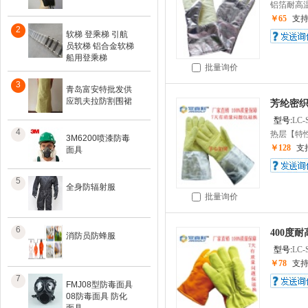
铝箔耐高温
￥65
支
2
软梯 登乘梯 引航
员软梯 铝合金软梯
船用登乘梯
批量询价
3
青岛富安特批发供
应凯夫拉防割围裙
芳纶密织铝
型号:
LC-
4
热层【特性
3M6200喷漆防毒
￥128
支
面具
5
全身防辐射服
批量询价
6
400度耐
消防员防蜂服
型号:
LC-
￥78
支
7
FMJ08型防毒面具
08防毒面具 防化