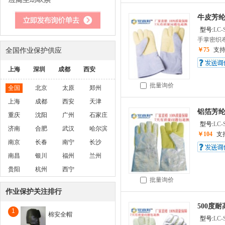
牛皮芳纶耐
型号:
LC-
手掌密织布
全国作业保护供应
￥75
支
上海
深圳
成都
西安
批量询价
全国
北京
太原
郑州
上海
成都
西安
天津
铝箔芳纶耐
重庆
沈阳
广州
石家庄
型号:
LC-
济南
合肥
武汉
哈尔滨
￥104
支
南京
长春
南宁
长沙
南昌
银川
福州
兰州
贵阳
杭州
西宁
批量询价
作业保护关注排行
500度耐
1
棉安全帽
型号:
LC-