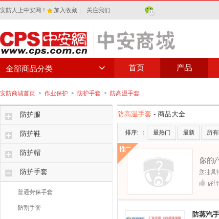
安防人上中安网！
加入收藏
|
关注我们
首页
产品
全部商品分类
安防商城首页
>
作业保护
>
防护手套
>
防高温手套
防高温手套
- 商品大全
防护服
排序:
：
最热门
最新
所有
防护鞋
防护帽
防护手套
普通劳保手套
防割手套
防蒸汽手套