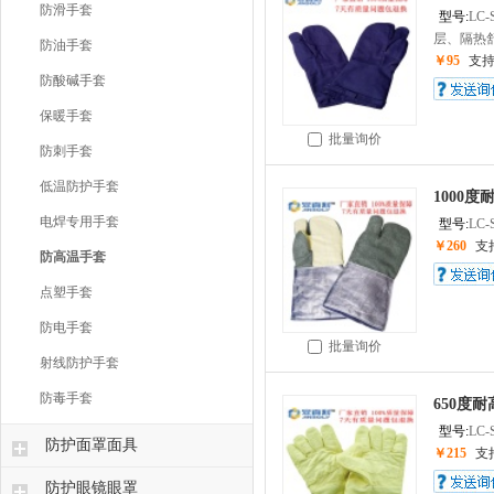
防滑手套
型号:
LC-
层、隔热舒
防油手套
￥95
支
防酸碱手套
保暖手套
批量询价
防刺手套
低温防护手套
1000度
电焊专用手套
型号:
LC-
￥260
支
防高温手套
点塑手套
防电手套
批量询价
射线防护手套
防毒手套
650度耐
型号:
LC-
防护面罩面具
￥215
支
防护眼镜眼罩