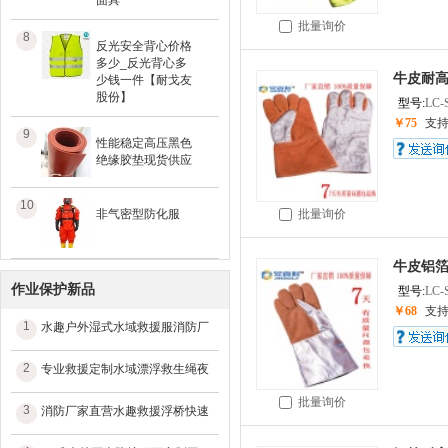
面具
批量询价
8
反光安全背心价格
多少_反光背心多
牛皮耐高温
少钱一件【耐戈友
股份】
型号:
LC-
￥75
支
9
性能稳定高压黑色
绝缘胶垫现货供应
10
非气密型防化服
批量询价
牛皮铝箔耐
作业保护新品
型号:
LC-
￥68
支
1
水趣户外湿式水域救援服消防厂
2
专业救援定制水域漂浮救生绳夜
批量询价
3
消防厂家直营水趣救援浮桥快速