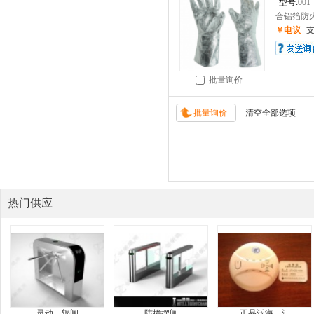
型号:
001
合铝箔防火
￥电议
批量询价
热门供应
灵动三辊闸
防撞摆闸
正品泛海三江