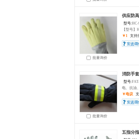
供应防高
型号:
HC-
【型号】HC
￥1
支持
批量询价
消防手套
型号:
FAT
电、抗油、
￥电议
批量询价
五指分指