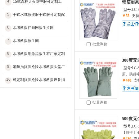
4
15式森林灭火防护服可定制工
铝箔耐高温
型号:
LC-
5
干式水域救援服干式服可定制配
￥55
支
6
水域救援拦截网救生拉网
7
水域救援救生圈
批量询价
8
水域救援用激流救生衣厂家定制
300度无
9
消防员抗洪抢险水域救援头盔厂
型号:
LC-
屑、防静电
10
可定制抗洪抢险水域救援设备消
￥440
支
批量询价
500度无
型号:
LC-
【特性】不
￥280
支