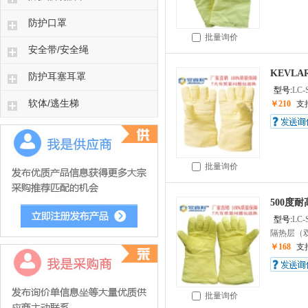
防护口罩
批量询价
安全带/安全绳
KEVLA
防护耳塞耳罩
型号:
LC-
软体/逃生梯
￥210
支
批量询价
500度耐
型号:
LC-
隔热层（双
￥168
支
批量询价