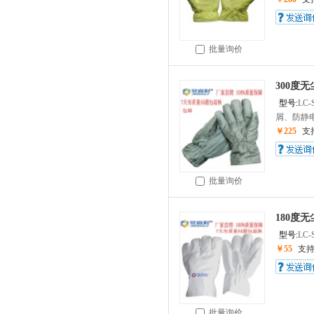
批量询价
300度无
型号:
LC-
屑、防静电
￥225
支
批量询价
180度无
型号:
LC-
￥55
支
批量询价