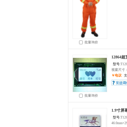
批量询价
12864
型号:
T12
视窗尺寸：6
￥电议
批量询价
1.9寸屏
型号:
T12
46.0mm×