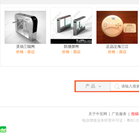
灵动三辊闸
防撞摆闸
正品泛海三江
价格：面议
价格：面议
价格：面议
产 品
关于中安网
|
广告服务
|
投稿
电信增值业务经营许可证：粤B2-2010025