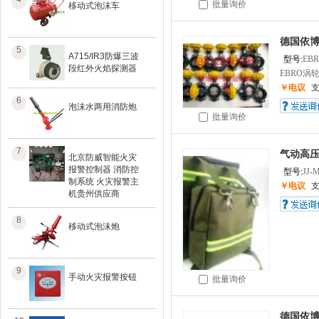
批量询价
移动式泡沫车
德国依博
5
A715/IR3防爆三波
型号:
EB
段红外火焰探测器
EBRO涡轮
￥电议
6
泡沫水两用消防炮
批量询价
7
气动高压
北京防威智能火灾
报警控制器 消防控
型号:
JJ-
制系统 火灾报警主
￥电议
机贵州供应商
8
移动式泡沫炮
9
手动火灾报警按钮
批量询价
德国依博