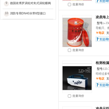
9
德国依博罗涡轮对夹式涡轮蝶阀
批量询价
10
消防专用DN40水带8型接口
凌鼎海上
型号:
s-35
导船只、救
￥电议
批量询价
检测检漏
型号:
LD-
司经过多年
￥电议
批量询价
凌鼎示踪