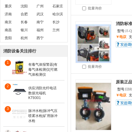
重庆
沈阳
广州
石家庄
批量询价
济南
合肥
武汉
哈尔滨
南京
长春
南宁
长沙
消防标准
南昌
银川
福州
兰州
型号:
JJ-
￥电议
贵阳
杭州
西宁
消防设备关注排行
1
有毒气体报警器|有
批量询价
毒气体检测仪|可燃
气体检测仪
原装正品
2
供应消防光纤电话
型号:
EB
数据光端机
￥电议
KT9301
3
脉冲水枪|脉冲气压
喷雾水枪|矿用脉冲
水枪
4