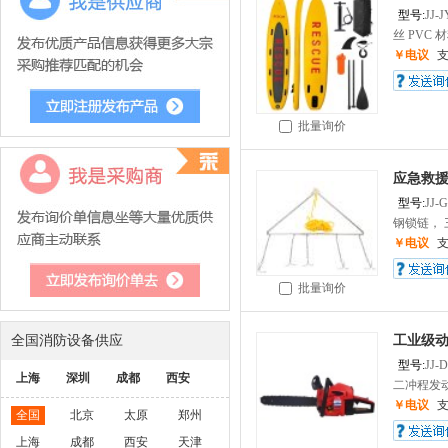
型号:
JJ-
丝 PVC 
￥电议
批量询价
应急救援
型号:
JJ-
钢锁链， 三
￥电议
批量询价
全国消防设备供应
工业级
型号:
JJ-
上海
深圳
成都
西安
二冲程发动机
￥电议
全国
北京
太原
郑州
上海
成都
西安
天津