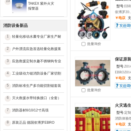
10
TAKEX 紫外火灾
型号:
EB
报警器
依博罗Z0..
￥电议
消防设备新品
1
轻量化移动水囊专业厂家生产耐
批量询价
2
户外漂流应急首选轻量化救援浆
保证原装
3
应急救援定制水趣不锈钢钩专业
型号:
Z01
EBROZ014-
4
工业级动力锯消防设备厂家切割
￥电议
5
消防标准生产多功能切割锯套装
批量询价
6
灭火救援水带转换接口（全套）
火灾逃生
7
消防器材8/10/12寸高强
型号:
定
消防体验馆
8
原装正品 德国依博罗EBRO
￥电议