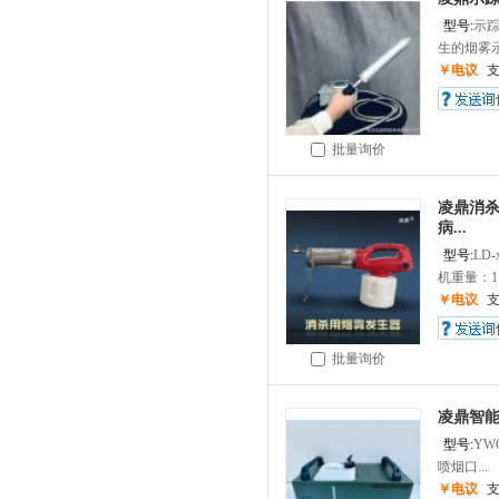
型号:
示
生的烟雾示
￥电议
批量询价
凌鼎消
病...
型号:
LD-
机重量：1.5
￥电议
批量询价
凌鼎智
型号:
YWQ
喷烟口...
￥电议