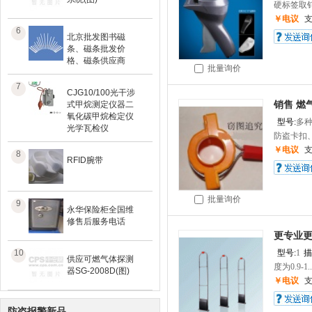
硬标签取钉枪
￥电议
6
北京批发图书磁
条、磁条批发价
格、磁条供应商
批量询价
7
CJG10/100光干涉
式甲烷测定仪器二
销售 燃
氧化碳甲烷检定仪
型号:
多种
光学瓦检仪
防盗卡扣、
￥电议
8
RFID腕带
批量询价
9
永华保险柜全国维
修售后服务电话
更专业
10
型号:
1
描
供应可燃气体探测
度为0.9-1..
器SG-2008D(图)
￥电议
防盗报警新品