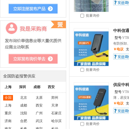
批量询价
中科信通
型号:
VT8
有防拆卸、
￥电议
批量询价
全国防盗报警供应
供应中科
上海
深圳
成都
西安
型号:
VT6
全国
北京
太原
郑州
薄，易安装
￥电议
上海
成都
西安
天津
重庆
沈阳
广州
石家庄
济南
合肥
武汉
哈尔滨
批量询价
南京
长春
南宁
长沙