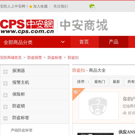
安防人上中安网！
加入收藏
|
关注我们
首页
产品
全部商品分类
安防商城首页
>
防盗报警
>
防盗标签
>
防盗扣
防盗扣
- 商品大全
探测器
排序:
：
最热门
最新
所有
报警主机
保险柜
防盗锁
防盗标签
声磁防盗标签
供应ANS