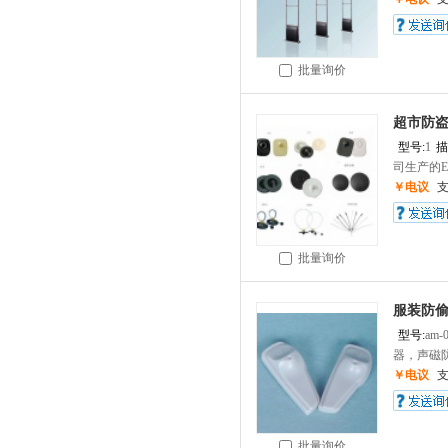
批量询价
超市防盗
型号:
1
描
司生产的EA
￥电议
批量询价
服装防偷
型号:
am-
器，声磁防
￥电议
批量询价