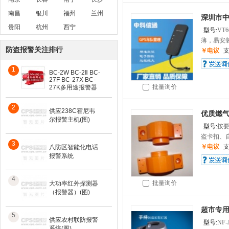
南昌
银川
福州
兰州
深圳市中
贵阳
杭州
西宁
型号:
VT6
薄，易安装
防盗报警关注排行
￥电议
1
BC-2W BC-2Ⅱ BC-
27F BC-27X BC-
批量询价
27K多用途报警器
2
供应238C霍尼韦
优质燃气
尔报警主机(图)
型号:
按
盗卡扣、自
3
￥电议
八防区智能化电话
报警系统
4
批量询价
大功率红外探测器
（报警器）(图)
超市专用
5
供应农村联防报警
型号:
NF-
系统(图)