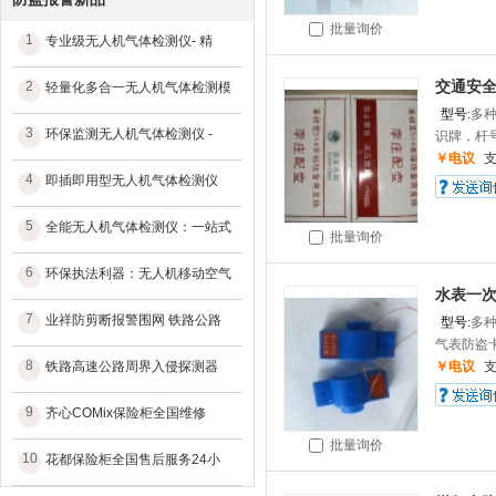
批量询价
1
专业级无人机气体检测仪- 精
2
交通安
轻量化多合一无人机气体检测模
型号:
多
3
环保监测无人机气体检测仪 -
识牌，杆号
￥电议
4
即插即用型无人机气体检测仪
5
全能无人机气体检测仪：一站式
批量询价
6
环保执法利器：无人机移动空气
水表一
7
业祥防剪断报警围网 铁路公路
型号:
多
气表防盗卡
8
铁路高速公路周界入侵探测器
￥电议
9
齐心COMix保险柜全国维修
批量询价
10
花都保险柜全国售后服务24小