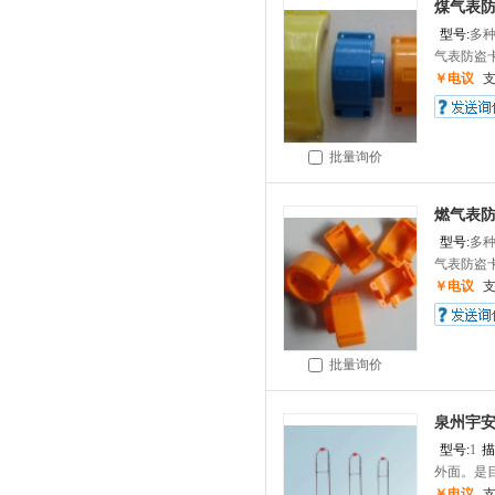
煤气表
型号:
多
气表防盗卡
￥电议
批量询价
燃气表防
型号:
多
气表防盗卡
￥电议
批量询价
泉州宇安
型号:
1
描
外面。是目
￥电议