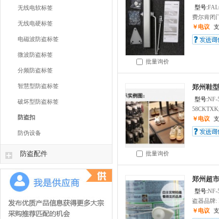
型号:
FAL
无线电软标签
费尔肯闭门
无线电硬标签
￥电议
电磁波防盗标签
微波防盗标签
批量询价
分频防盗标签
智慧型防盗标签
郑州鞋
型号:
NF-
破坏型防盗标签
58CKTX
防盗扣
￥电议
防伪设备
防盗配件
批量询价
郑州超
型号:
NF-
盗器品牌: 
￥电议