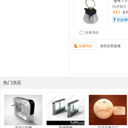
型号:
Y30
Hz开锁方..
￥1.5
支
批量询价
热门供应
灵动三辊闸
防撞摆闸
正品泛海三江