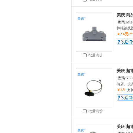
美庆 商
型号:
MQ-
棒纯铜线圈
￥2.6元/个
批量询价
美庆 超市
型号:
Y30
装店、皮具
￥1.5
支
批量询价
美庆 超市