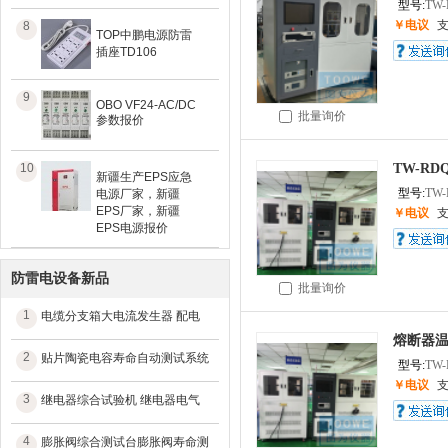
型号:
TW-
￥电议
8
TOP中鹏电源防雷
插座TD106
9
OBO VF24-AC/DC
批量询价
参数报价
10
TW-R
新疆生产EPS应急
型号:
TW-
电源厂家，新疆
EPS厂家，新疆
￥电议
EPS电源报价
防雷电设备新品
批量询价
1
电缆分支箱大电流发生器 配电
熔断器温
2
贴片陶瓷电容寿命自动测试系统
型号:
TW-
￥电议
3
继电器综合试验机 继电器电气
4
膨胀阀综合测试台膨胀阀寿命测