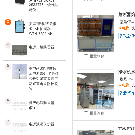
5-HF-12 DC-ST
2838775一级代理
特价
熔断器熔
3
型号:
TW-
美国“警惕眼”云服
￥电议
务LAN扩展器
WTH-225/LAN
4
电源二级防雷器
批量询价
5
变电站3米提前预
净水机水
放电避雷针 半导体
少长针消雷装置 主
型号:
TW-
动式直击雷防护装
￥电议
置
6
供应电源防雷器
(图)
批量询价
7
电源浪涌保护器
TW-F