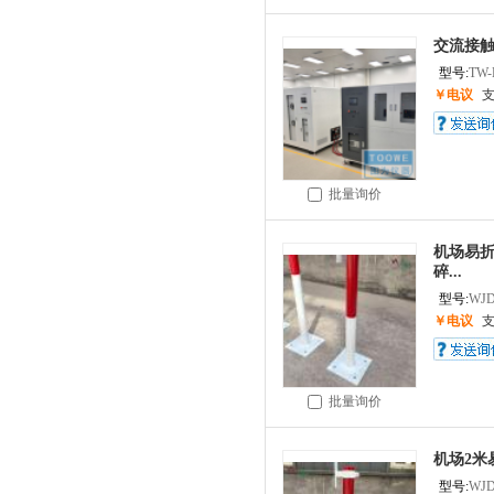
交流接触
型号:
TW-
￥电议
批量询价
机场易折
碎...
型号:
WJD
￥电议
批量询价
机场2米
型号:
WJD