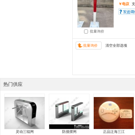
￥电议
批量询价
热门供应
灵动三辊闸
防撞摆闸
正品泛海三江