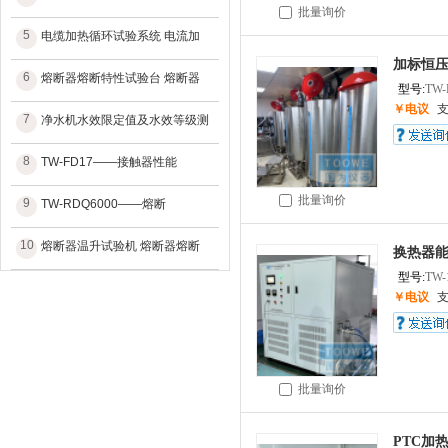
批量询价
5
电缆加热循环试验系统 电流加
加标恒压
6
熔断器熔断特性试验台 熔断器
型号:
TW-
￥电议
7
净水机水效限定值及水效等级测
8
TW-FD17——接触器性能
批量询价
9
TW-RDQ6000——熔断
10
熔断器温升试验机 熔断器熔断
换热器能
型号:
TW-
￥电议
批量询价
PTC加