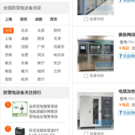
全国防雷电设备供应
批量询价
上海
深圳
成都
西安
全国
北京
太原
郑州
膨胀阀综
上海
成都
西安
天津
型号:
TW-
重庆
沈阳
广州
石家庄
￥电议
济南
合肥
武汉
哈尔滨
南京
长春
南宁
长沙
南昌
银川
福州
兰州
批量询价
贵阳
杭州
西宁
电缆加热
防雷电设备关注排行
型号:
TW-
1
￥电议
油库雷电预警系统
危险源罐区蜂窝状
雷电临近预警系统
2
菲尼克斯防雷器PT
批量询价