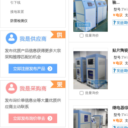
验...
引下线
型号:
TW-
接地装置
￥电议
防雷检测仪
批量询价
贴片陶
型号:
TW-
￥电议
批量询价
继电器综
型号:
TW-
￥电议