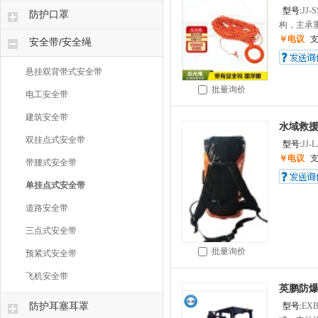
型号:
JJ-S
防护口罩
构，主承重
￥电议
安全带/安全绳
悬挂双背带式安全带
批量询价
电工安全带
建筑安全带
水域救
双挂点式安全带
型号:
JJ-
￥电议
带腰式安全带
单挂点式安全带
道路安全带
三点式安全带
批量询价
预紧式安全带
飞机安全带
英鹏防爆
防护耳塞耳罩
型号:
EXB