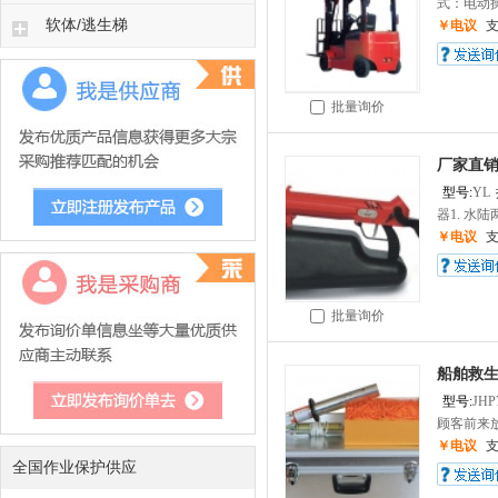
式：电动操
软体/逃生梯
￥电议
批量询价
厂家直销
型号:
YL
器1. 水陆
￥电议
批量询价
船舶救生J
型号:
JHP
顾客前来放
￥电议
全国作业保护供应