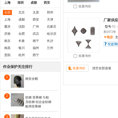
上海
深圳
成都
西安
批量询价
全国
北京
太原
郑州
上海
成都
西安
天津
厂家供
重庆
沈阳
广州
石家庄
型号:
YL
和1972年
济南
合肥
武汉
哈尔滨
￥电议
南京
长春
南宁
长沙
南昌
银川
福州
兰州
贵阳
杭州
西宁
批量询价
作业保护关注排行
1
棉安全帽
2
软梯 登乘梯 引航
员软梯 铝合金软梯
船用登乘梯
3