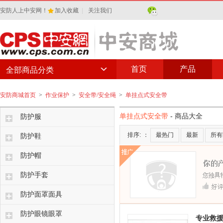
安防人上中安网！
加入收藏
|
关注我们
首页
产品
全部商品分类
安防商城首页
>
作业保护
>
安全带/安全绳
>
单挂点式安全带
单挂点式安全带
- 商品大全
防护服
排序:
：
最热门
最新
所有
防护鞋
防护帽
防护手套
防护面罩面具
防护眼镜眼罩
专业救