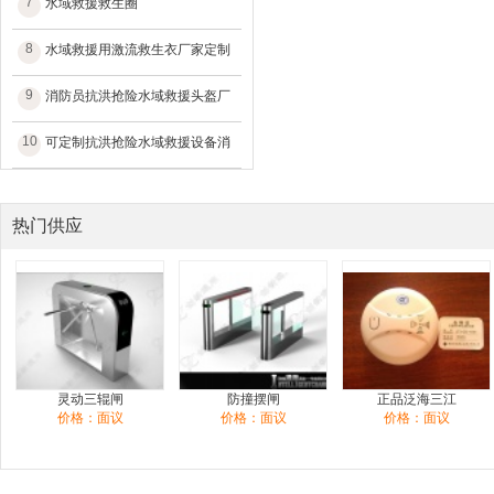
7
水域救援救生圈
8
水域救援用激流救生衣厂家定制
9
消防员抗洪抢险水域救援头盔厂
10
可定制抗洪抢险水域救援设备消
热门供应
灵动三辊闸
防撞摆闸
正品泛海三江
价格：面议
价格：面议
价格：面议