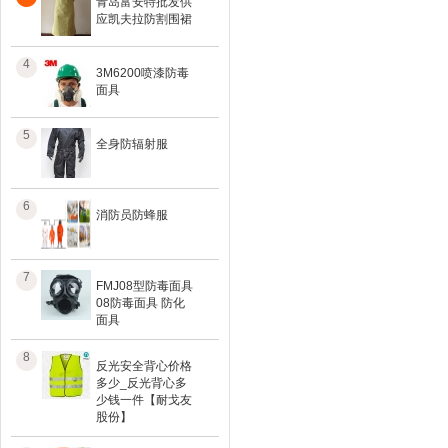
青岛富安特批发供
应凯夫拉防割围裙
4
3M6200喷漆防毒
面具
5
全身防辐射服
6
消防员防蜂服
7
FMJ08型防毒面具
08防毒面具 防化
面具
8
反光安全背心价格
多少_反光背心多
少钱一件【耐戈友
股份】