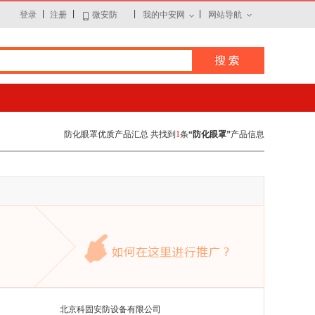
|
|
|
|
登录
注册
微安防
我的中安网
网站导航
防化眼罩优质产品汇总 共找到
1
条
“防化眼罩”
产品信息
北京科固安防设备有限公司