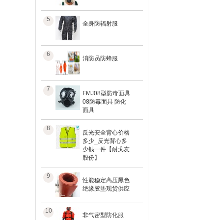
5
全身防辐射服
6
消防员防蜂服
7
FMJ08型防毒面具
08防毒面具 防化
面具
8
反光安全背心价格
多少_反光背心多
少钱一件【耐戈友
股份】
9
性能稳定高压黑色
绝缘胶垫现货供应
10
非气密型防化服