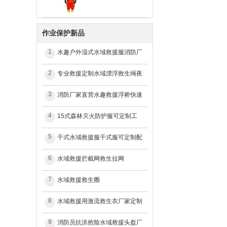
作业保护新品
1
水趣户外湿式水域救援服消防厂
2
专业救援定制水域漂浮救生绳夜
3
消防厂家直营水趣救援浮桥快速
4
15式森林灭火防护服可定制工
5
干式水域救援服干式服可定制配
6
水域救援拦截网救生拉网
7
水域救援救生圈
8
水域救援用激流救生衣厂家定制
9
消防员抗洪抢险水域救援头盔厂