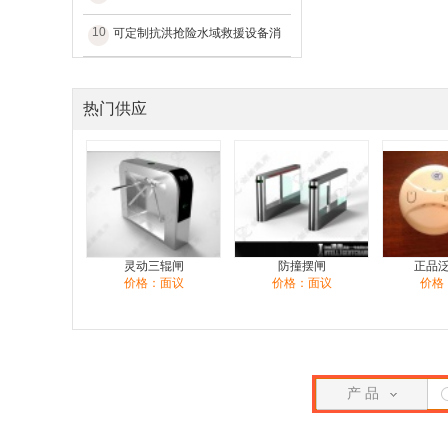
10
可定制抗洪抢险水域救援设备消
热门供应
灵动三辊闸
防撞摆闸
正品
价格：面议
价格：面议
价格
产 品