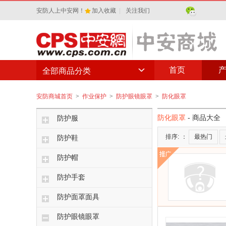
安防人上中安网！
加入收藏
|
关注我们
首页
全部商品分类
安防商城首页
>
作业保护
>
防护眼镜眼罩
>
防化眼罩
防化眼罩
- 商品大全
防护服
排序:
：
最热门
防护鞋
防护帽
防护手套
防护面罩面具
防护眼镜眼罩