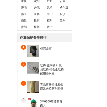
重庆
沈阳
广州
石家庄
济南
合肥
武汉
哈尔滨
南京
长春
南宁
长沙
南昌
银川
福州
兰州
贵阳
杭州
西宁
作业保护关注排行
1
棉安全帽
2
软梯 登乘梯 引航
员软梯 铝合金软梯
船用登乘梯
3
青岛富安特批发供
应凯夫拉防割围裙
4
3M6200喷漆防毒
面具