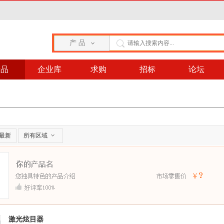
产 品
产品
企业库
求购
招标
论坛
最新
所有区域
激光炫目器