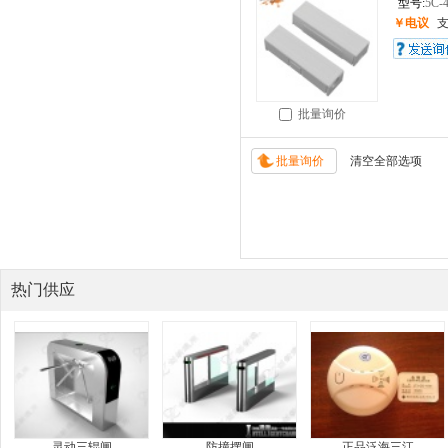
型号:
5C-
￥电议
批量询价
热门供应
灵动三辊闸
防撞摆闸
正品泛海三江