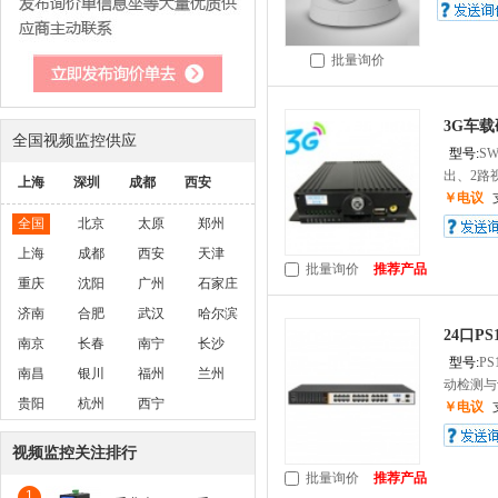
批量询价
3G车载
全国视频监控供应
型号:
SW
出、2路视
上海
深圳
成都
西安
￥电议
全国
北京
太原
郑州
上海
成都
西安
天津
批量询价
推荐产品
重庆
沈阳
广州
石家庄
济南
合肥
武汉
哈尔滨
24口P
南京
长春
南宁
长沙
型号:
PS
南昌
银川
福州
兰州
动检测与识
贵阳
杭州
西宁
￥电议
视频监控关注排行
批量询价
推荐产品
1