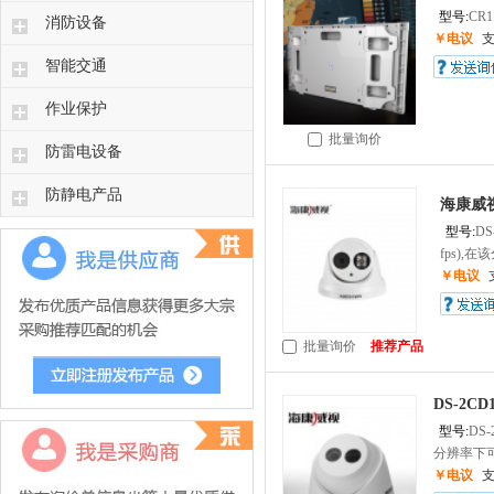
型号:
CR1
消防设备
￥电议
智能交通
作业保护
批量询价
防雷电设备
防静电产品
海康威
型号:
DS
fps),在
￥电议
批量询价
推荐产品
DS-2C
型号:
DS-
分辨率下可
￥电议