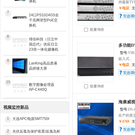
体机
持最新TVI 2
￥电议
7
24口PS1024GS全
千兆网管型PoE交
换机
批量询价
8
缔佳科技（日立中
国总代）供应日立
多功能D
23倍一体化摄像机
型号:
VI
嵌入式...
9
LanKing高品质液
￥电议
晶拼接大屏
10
数字图像处理器
批量询价
AP-C440Q
海康威视
视频监控新品
型号:
DS-
在产的英文
1
大连APC电源SMT750I
￥4769
2
光伏反孤岛保护装置/反孤岛柜