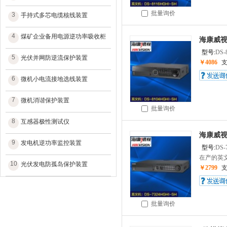
批量询价
3
手持式多芯电缆核线装置
4
煤矿企业备用电源逆功率吸收柜
海康威视
型号:
DS-
5
光伏并网防逆流保护装置
￥4086
6
微机小电流接地选线装置
7
微机消谐保护装置
批量询价
8
互感器极性测试仪
海康威视
9
发电机逆功率监控装置
型号:
DS-
在产的英文
10
光伏发电防孤岛保护装置
￥2799
批量询价