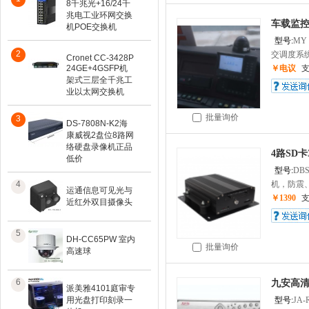
8千兆光+16/24千
兆电工业环网交换
车载监控
机POE交换机
型号:
MY
2
交调度系统其
Cronet CC-3428P
24GE+4GSFP机
￥电议
架式三层全千兆工
业以太网交换机
批量询价
3
DS-7808N-K2海
康威视2盘位8路网
络硬盘录像机正品
4路SD卡
低价
型号:
DBS
4
机，防震、
运通信息可见光与
￥1390
近红外双目摄像头
5
DH-CC65PW 室内
批量询价
高速球
6
九安高清
派美雅4101庭审专
用光盘打印刻录一
型号:
JA-