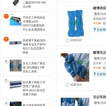
二极管SRV05-4特
点分析
建博供应
型号:
防
2
巧夺天工科技组合
电袖套防静
式调度台ED-
￥5.00
支
SP9703调度指挥
中心全金属调度台
3
批量询价
高档离子风机深圳
海峰专业生产BFN-
803三头交流离子
风机
建博无尘
型号:
防
4
品名称：无
安全工具柜厂家定
做 冷轧钢板1.0厚
￥5.00
支
安全工具柜
5
卧式离子风机工作
批量询价
原理 厂家供应
BFN-8412 卧式交
流离子风机
无尘车间
型号:
防
6
各大停车场地坪系