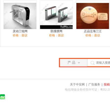
灵动三辊闸
防撞摆闸
正品泛海三江
价格：面议
价格：面议
价格：面议
产 品
关于中安网
|
广告服务
|
投稿
电信增值业务经营许可证：粤B2-2010025