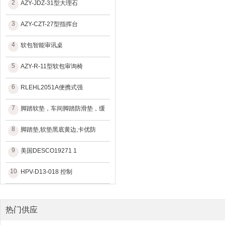
2
AZY-JDZ-31型大理石
3
AZY-CZT-27型指挥台
4
软包智能审讯桌
5
AZY-R-11型软包审询椅
6
RLEHL2051A便携式强
7
脚踏软垫，车间脚踏防滑垫，缓
8
脚踏垫,软垫黑底黄边,卡优防
9
美国DESCO19271 1
10
HPV-D13-018 控制
热门供应