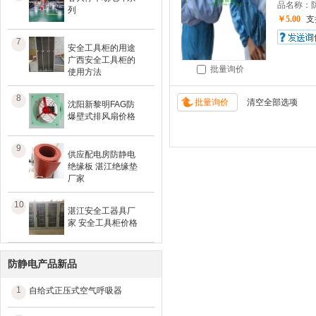
品名称：防
列
￥5.00
支
7
安全工具柜的用途
广西安全工具柜的
批量询价
使用方法
8
沈阳新黎明FAG防
爆壁式排风扇价格
9
供应配电房防静电
绝缘板 湛江绝缘垫
厂家
10
湛江安全工器具厂
家 安全工具柜价格
防静电产品新品
1
自给式正压式空气呼吸器