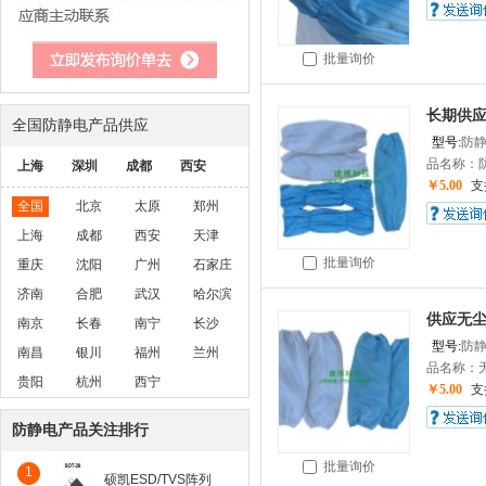
批量询价
长期供应
全国防静电产品供应
型号:
防
品名称：防
上海
深圳
成都
西安
￥5.00
支
全国
北京
太原
郑州
上海
成都
西安
天津
批量询价
重庆
沈阳
广州
石家庄
济南
合肥
武汉
哈尔滨
供应无尘
南京
长春
南宁
长沙
型号:
防
南昌
银川
福州
兰州
品名称：无
贵阳
杭州
西宁
￥5.00
支
防静电产品关注排行
批量询价
1
硕凯ESD/TVS阵列