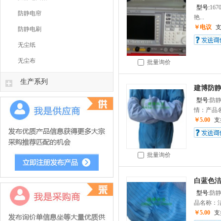
型号:
167
防静电帘
艳...
￥电议
防静电刷
无尘纸
无尘布
批量询价
生产系列
建博防静
型号:
防
情：产品名
￥5.00
支
批量询价
白蓝色洁
型号:
防
品名称：洁
￥5.00
支