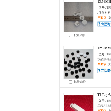
13.56M
型号:
JTR
/ 吸波材料
￥面议
批量询价
12*5M
型号:
JTR
水晶胶/吸
￥面议
批量询价
TI Tag
型号:
JTR
工程ABS塑
￥面议