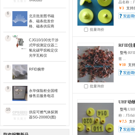
品名称：JT
￥3
支持
6
北京批发图书磁
条、磁条批发价
格、磁条供应商
批量询价
7
CJG10/100光干涉
式甲烷测定仪器二
RFID
氧化碳甲烷检定仪
型号:
RF
光学瓦检仪
签 ...
￥10
支
8
RFID腕带
批量询价
9
永华保险柜全国维
修售后服务电话
UHF动物
10
型号:
UH
供应可燃气体探测
称：JTrf
器SG-2008D(图)
￥7.5
支
防盗报警新品