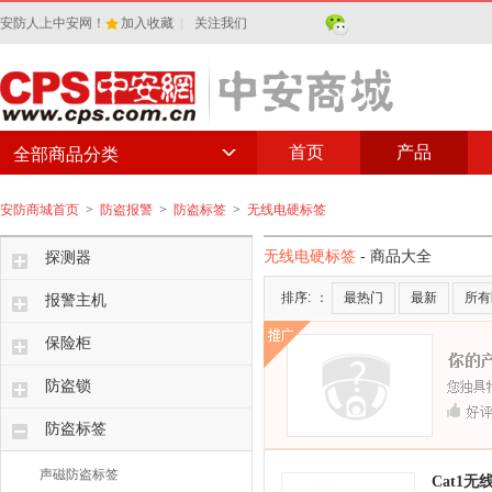
安防人上中安网！
加入收藏
|
关注我们
首页
产品
全部商品分类
安防商城首页
>
防盗报警
>
防盗标签
>
无线电硬标签
无线电硬标签
- 商品大全
探测器
排序:
：
最热门
最新
所有
报警主机
保险柜
防盗锁
防盗标签
声磁防盗标签
Cat1无