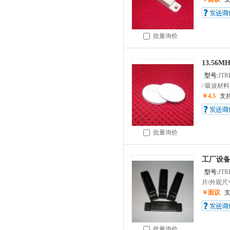
批量询价
13.56
型号:
JTR
/ 吸波材料
￥4.5
支
批量询价
工厂设备
型号:
JTR
片/外观尺
￥面议
批量询价