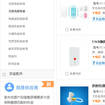
型号:
FU-
无线电软标签
学生校内智
无线电硬标签
￥电议
电磁波防盗标签
微波防盗标签
批量询价
分频防盗标签
智慧型防盗标签
UWB胸牌
型号:
FU-
破坏型防盗标签
牌、胸牌、
防盗扣
￥电议
防伪设备
防盗配件
批量询价
奶粉扣
型号:
NF-
子防盗系统硬
￥电议