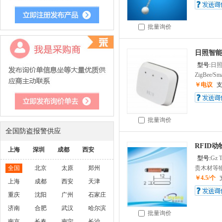
批量询价
日照智
型号:
日
ZigBee/S
￥电议
批量询价
全国防盗报警供应
RFID
上海
深圳
成都
西安
型号:
Gz 
全国
北京
太原
郑州
贵木材等物
￥4.5/个
上海
成都
西安
天津
重庆
沈阳
广州
石家庄
济南
合肥
武汉
哈尔滨
批量询价
南京
长春
南宁
长沙