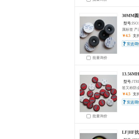
30MM
型号:
IS
属标签 产
￥4.5
支
批量询价
13.56
型号:
JTR
签又称防金
￥4.5
支
批量询价
LF|HF