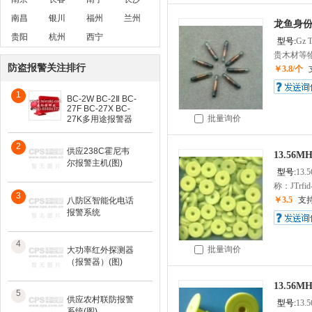
南昌
银川
福州
兰州
龙鱼身
贵阳
杭州
西宁
型号:
Gz 
贵木材等物
防盗报警关注排行
￥3.8/个
1
BC-2W BC-2Ⅱ BC-
27F BC-27X BC-
批量询价
27K多用途报警器
2
供应238C霍尼韦
13.56
尔报警主机(图)
型号:
13
称：JTrf
3
￥3.5
支
八防区智能化电话
报警系统
4
批量询价
大功率红外探测器
（报警器）(图)
13.56
5
供应农村联防报警
型号:
13
系统(图)