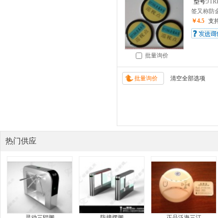
型号:
JTR
签又称防金
￥4.5
支
批量询价
热门供应
灵动三辊闸
防撞摆闸
正品泛海三江