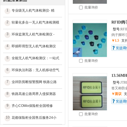
批量询价
1
专业级无人机气体检测仪- 精
2
RFID鸽
轻量化多合一无人机气体检测模
型号:
RF
3
环保监测无人机气体检测仪 -
鸽子脚环/宠
￥1.5
支
4
即插即用型无人机气体检测仪
5
全能无人机气体检测仪：一站式
批量询价
6
环保执法利器：无人机移动空气
13.56
7
业祥防剪断报警围网 铁路公路
型号:
JTR
签又称防金
8
铁路高速公路周界入侵探测器
￥面议
9
齐心COMix保险柜全国维修
批量询价
10
花都保险柜全国售后服务24小