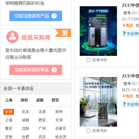
ZUU中优
型号:
ZU-
ZU-YT20
￥电议
批量询价
ZUU中
型号:
ZU-
全国一卡通供应
联ZU-YL3
￥电议
上海
深圳
成都
西安
全国
北京
太原
郑州
上海
成都
西安
天津
重庆
沈阳
广州
石家庄
批量询价
济南
合肥
武汉
哈尔滨