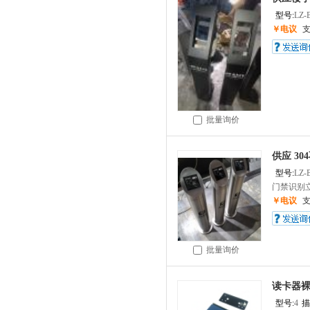
型号:
LZ-
￥电议
批量询价
供应 3
型号:
LZ-
门禁识别立
￥电议
批量询价
读卡器裸
型号:
4
描