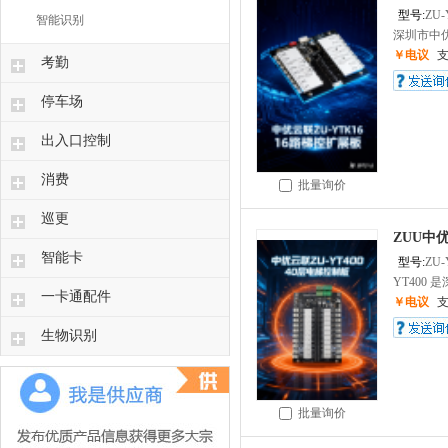
型号:
ZU-
智能识别
深圳市中优
￥电议
考勤
停车场
出入口控制
消费
批量询价
巡更
ZUU中优
智能卡
型号:
ZU-
YT400 
一卡通配件
￥电议
生物识别
批量询价