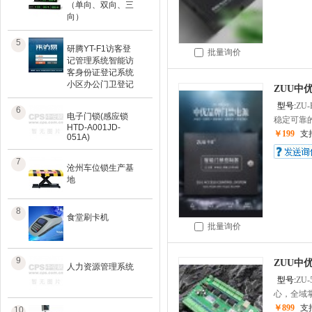
（单向、双向、三
向）
5
研腾YT-F1访客登
批量询价
记管理系统智能访
客身份证登记系统
小区办公门卫登记
ZUU中
型号:
ZU-
6
电子门锁(感应锁
稳定可靠的
HTD-A001JD-
￥199
支
051A)
7
沧州车位锁生产基
地
8
食堂刷卡机
批量询价
9
ZUU中
人力资源管理系统
型号:
ZU-
心，全域掌
￥899
支
10