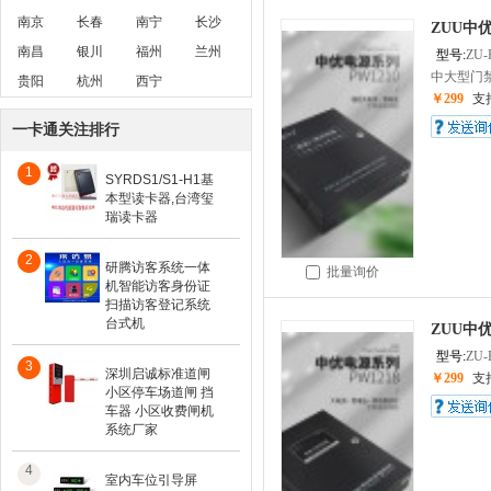
南京
长春
南宁
长沙
ZUU中
南昌
银川
福州
兰州
型号:
ZU-
中大型门禁
贵阳
杭州
西宁
￥299
支
一卡通关注排行
1
SYRDS1/S1-H1基
本型读卡器,台湾玺
瑞读卡器
2
研腾访客系统一体
批量询价
机智能访客身份证
扫描访客登记系统
台式机
ZUU中
型号:
ZU-
3
深圳启诚标准道闸
￥299
支
小区停车场道闸 挡
车器 小区收费闸机
系统厂家
4
室内车位引导屏