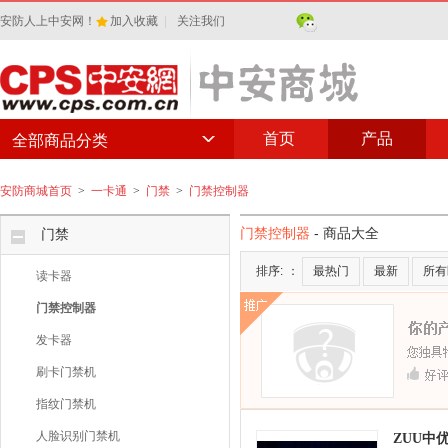
安防人上中安网！
加入收藏
|
关注我们
首页
产品
全部商品分类
安防商城首页
>
一卡通
>
门禁
>
门禁控制器
门禁控制器
- 商品大全
门禁
排序:
：
最热门
最新
所有
读卡器
门禁控制器
发卡器
刷卡门禁机
指纹门禁机
人脸识别门禁机
ZUU中