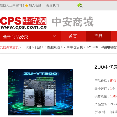
安防人上中安网！
加入收藏
|
关注我们
首页
产品
全部商品分类
安防商城首页
>
一卡通
>
门禁
>
门禁控制器
> ZUU中优云联 ZU-YT200：20路电梯
ZUU中优云
产品价格：
面议
最小起订：
1
个
供货总量：
1000
产品型号：ZU-Y
所 在 地：山东