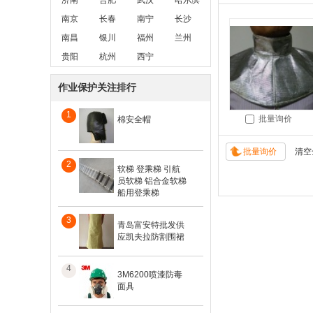
济南
合肥
武汉
哈尔滨
南京
长春
南宁
长沙
南昌
银川
福州
兰州
贵阳
杭州
西宁
作业保护关注排行
1
批量询价
棉安全帽
2
软梯 登乘梯 引航
员软梯 铝合金软梯
船用登乘梯
3
青岛富安特批发供
应凯夫拉防割围裙
4
3M6200喷漆防毒
面具