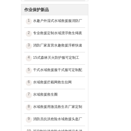
作业保护新品
1
水趣户外湿式水域救援服消防厂
2
专业救援定制水域漂浮救生绳夜
3
消防厂家直营水趣救援浮桥快速
4
15式森林灭火防护服可定制工
5
干式水域救援服干式服可定制配
6
水域救援拦截网救生拉网
7
水域救援救生圈
8
水域救援用激流救生衣厂家定制
9
消防员抗洪抢险水域救援头盔厂