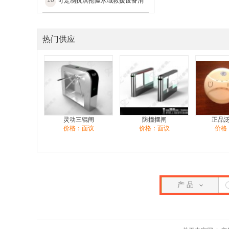
10
可定制抗洪抢险水域救援设备消
热门供应
灵动三辊闸
防撞摆闸
正品
价格：面议
价格：面议
价格
产 品