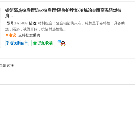
铝箔隔热披肩帽防火披肩帽/隔热护脖套/冶炼冶金耐高温阻燃披
肩...
型号:
FAT-009
描述:
材料组合：复合铝箔防火布、纯棉里子布特性：具备助
燃，隔热，视野开阔，抗辐射热性能...
￥电议
支持批发采购