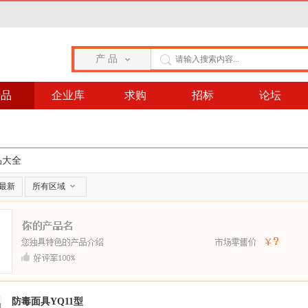
产 品
产品
企业库
求购
招标
论坛
品大全
最新
所有区域
防毒面具YQ11型