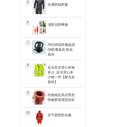
5
全身防辐射服
6
消防员防蜂服
7
FMJ08型防毒面具
08防毒面具 防化
面具
8
反光安全背心价格
多少_反光背心多
少钱一件【耐戈友
股份】
9
性能稳定高压黑色
绝缘胶垫现货供应
10
非气密型防化服