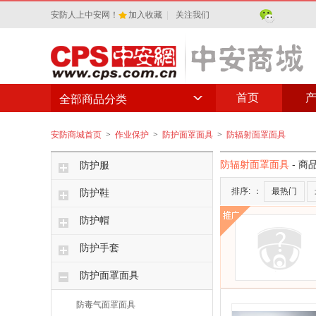
安防人上中安网！
加入收藏
|
关注我们
首页
全部商品分类
安防商城首页
>
作业保护
>
防护面罩面具
>
防辐射面罩面具
防辐射面罩面具
- 商
防护服
排序:
：
最热门
防护鞋
防护帽
防护手套
防护面罩面具
防毒气面罩面具