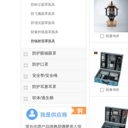
防粉尘面罩面具
防飞溅面罩面具
防强光面罩面具
防紫外线面罩面具
批量询价
防辐射面罩面具
防护眼镜眼罩
防护口罩
安全带/安全绳
防护耳塞耳罩
批量询价
软体/逃生梯