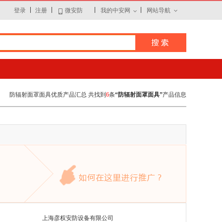
|
|
|
|
登录
注册
微安防
我的中安网
网站导航
防辐射面罩面具优质产品汇总 共找到
6
条
“防辐射面罩面具”
产品信息
上海彦权安防设备有限公司