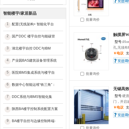
智能楼宇/家居新品
批量询价
1
配置(无线架构+ 智能化平台
触摸屏W
2
国产DDC 楼宇自控与能碳管
型号:
iHo
孔,无须布线,
3
湖北楼宇自控 DDC与IBM
￥电议
4
产业园BAS建筑设备管理系统
5
医院IBMS集成系统与楼宇自
批量询价
6
数据中心智能运维“铁三角”：
无锡高
型号:
硬
7
DDC系统与IBMS智能化集
门，开启速
￥电议
8
陕西BA楼宇控制系统配置方案
9
BA楼宇自控与边缘控制终端-
批量询价