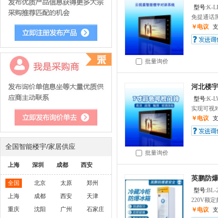
型号:
K-L
免提通话黑
￥电议
批量询价
河北楼
型号:
K-L
实现可视对
￥电议
全国智能楼宇/家居供应
批量询价
上海
深圳
成都
西安
英鹏防爆
全国
北京
太原
郑州
型号:
BL-
上海
成都
西安
天津
220V额定
重庆
沈阳
广州
石家庄
￥电议