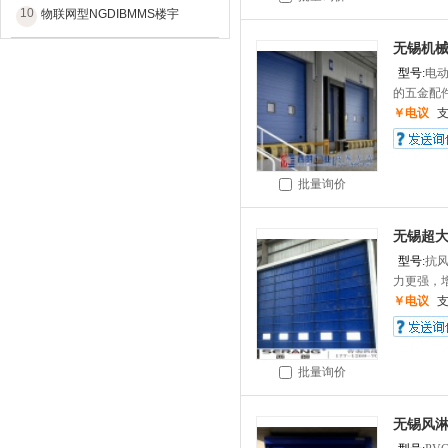
10
物联网型NGDIBMMS楼宇
无锡机
型号:
电
的五金配件
￥电议
批量询价
无锡超
型号:
抗
力更强，增
￥电议
批量询价
无锡风淋