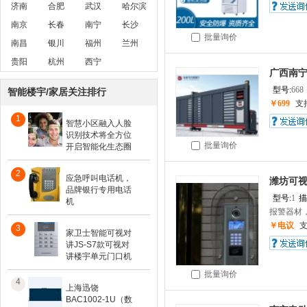
济南
合肥
武汉
哈尔滨
南京
长春
南宁
长沙
批量询价
南昌
银川
福州
兰州
贵阳
杭州
西宁
广西南宁
型号:
668
智能楼宇/家居关注排行
￥699
支
1
智慧小区融入人脸
识别技术将全方位
批量询价
开启智能化生态圈
2
应急呼叫电话机，
潍坊可
品牌银行专用电话
型号:
1
描
机
报警器材，
￥电议
3
家卫士智能可视对
讲JS-S7款可视对
讲楼宇单元门口机
批量询价
4
上海迅饶
BAC1002-1U（数