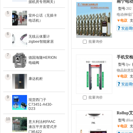
南宁电
据机房专用网关）
型号:
202
5
电动伸缩门
室外公话（无插卡
电话机）
￥电议
6
无线云体重计
zigbee智能家居
批量询价
7
手机安
德国海隆HERION
电磁阀
型号:
ljw
物品刻意隐
8
￥电议
康达机柜
9
批量询价
现货西门子
C73451-A430-
D23
Rollu
10
型号:
iHo
意大利法柯FAAC
￥电议
液压平开直臂式开
门机422