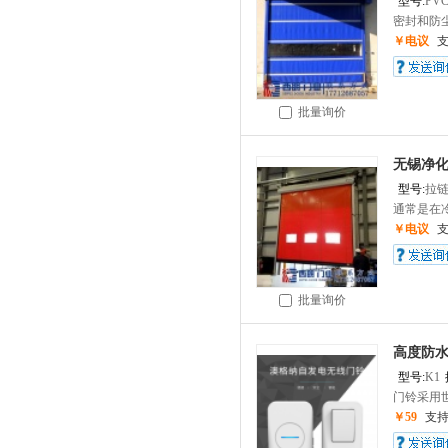
型号:
PV
密封和防尘
￥电议
批量询价
无锡净
型号:
拉
通常是在冷
￥电议
批量询价
高度防水
型号:
K1
门铃采用世
￥59
支