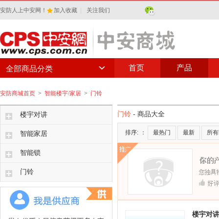
安防人上中安网！
加入收藏
|
关注我们
首页
产品
全部商品分类
安防商城首页
>
智能楼宇/家居
>
门铃
门铃
- 商品大全
楼宇对讲
排序:
：
最热门
最新
所有
智能家居
智能锁
门铃
楼宇对