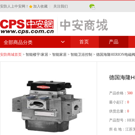
安防人上中安网！
加入收藏
|
关注我们
首页
产品
全部商品分类
安防商城首页
>
智能楼宇/家居
>
智能家居
>
智能卫浴控制
> 德国海隆HERION电磁
德国海隆H
产品价格：
500
最小起订：
0
供货总量：
0
产品型号：HER
所 在 地：江苏