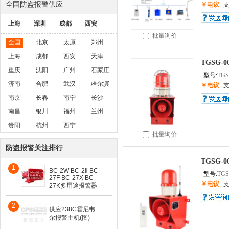
全国防盗报警供应
￥电议
上海
深圳
成都
西安
批量询价
全国
北京
太原
郑州
上海
成都
西安
天津
TGSG
重庆
沈阳
广州
石家庄
型号:
TGS
济南
合肥
武汉
哈尔滨
￥电议
南京
长春
南宁
长沙
南昌
银川
福州
兰州
贵阳
杭州
西宁
批量询价
防盗报警关注排行
TGSG
1
BC-2W BC-2Ⅱ BC-
型号:
TGS
27F BC-27X BC-
￥电议
27K多用途报警器
2
供应238C霍尼韦
尔报警主机(图)