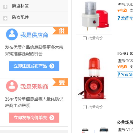
型号:
TGD
防盗标签
￥电议
防盗配件
批量询价
TGSG
型号:
TGS
￥电议
批量询价
公共场
型号:
V1.