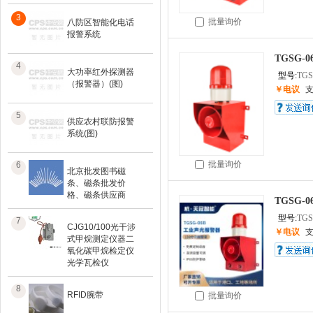
3
批量询价
八防区智能化电话
报警系统
TGSG
4
大功率红外探测器
型号:
TGS
（报警器）(图)
￥电议
5
供应农村联防报警
系统(图)
批量询价
6
北京批发图书磁
条、磁条批发价
格、磁条供应商
TGSG-
型号:
TGS
7
CJG10/100光干涉
￥电议
式甲烷测定仪器二
氧化碳甲烷检定仪
光学瓦检仪
8
RFID腕带
批量询价