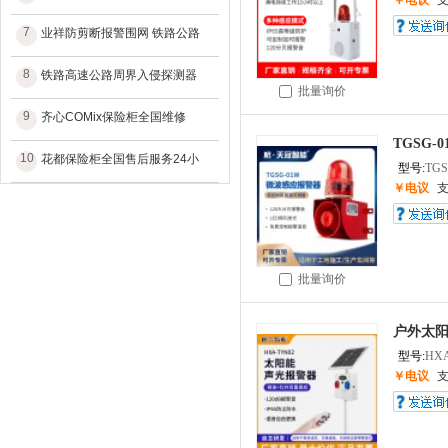
￥电议
7
业祥防剪断报警围网 铁路公路
8
铁路高速公路周界入侵探测器
批量询价
9
齐心COMix保险柜全国维修
TGSG
10
花都保险柜全国售后服务24小
型号:
TGS
￥电议
批量询价
户外太
型号:
HXA
￥电议