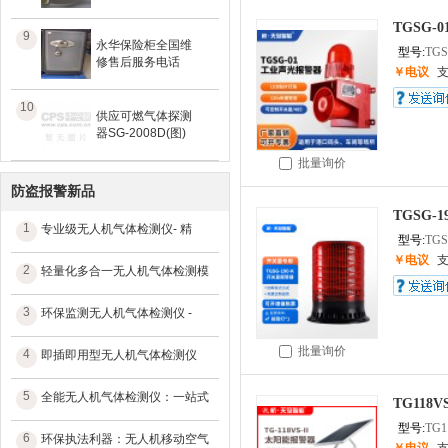
TGSG-
9
永华保险柜全国维
型号:
TGS
修售后服务电话
￥电议
10
供应可燃气体探测
器SG-2008D(图)
批量询价
防盗报警新品
TGSG
1
专业级无人机气体检测仪- 精
型号:
TGS
￥电议
2
轻量化多合一无人机气体检测模
3
环保监测无人机气体检测仪 -
批量询价
4
即插即用型无人机气体检测仪
5
全能无人机气体检测仪：一站式
TG11
型号:
TG1
6
环保执法利器：无人机移动空气