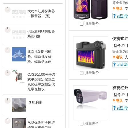
等企业为储
4
￥电议
大功率红外探测器
（报警器）(图)
批量询价
5
供应农村联防报警
系统(图)
便携式
型号:
JY
6
等企业为储
北京批发图书磁
条、磁条批发价
￥电议
格、磁条供应商
7
批量询价
CJG10/100光干涉
式甲烷测定仪器二
氧化碳甲烷检定仪
双视红
光学瓦检仪
型号:
JY
8
￥电议
RFID腕带
9
永华保险柜全国维
批量询价
修售后服务电话