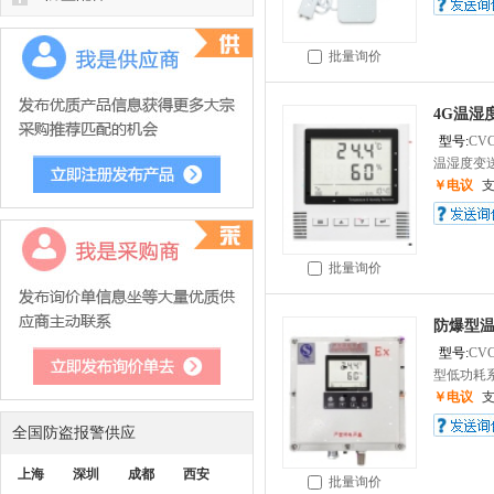
批量询价
4G温湿
型号:
CVC
温湿度变送
￥电议
批量询价
防爆型
型号:
CVC
型低功耗系
￥电议
全国防盗报警供应
上海
深圳
成都
西安
批量询价