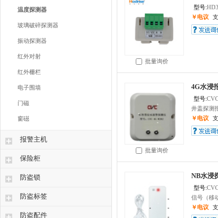
型号:
HD3
温度探测器
￥电议
玻璃破碎探测器
振动探测器
红外对射
批量询价
红外栅栏
4G水浸
电子围墙
型号:
CVC
门磁
井盖探测报
￥电议
窗礠
报警主机
批量询价
保险柜
NB水浸
防盗锁
型号:
CVC
防盗标签
信号（移动
￥电议
防盗配件