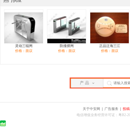
热门供应
灵动三辊闸
防撞摆闸
正品泛海三江
价格：面议
价格：面议
价格：面议
产 品
关于中安网
|
广告服务
|
投稿
电信增值业务经营许可证：粤B2-2010025