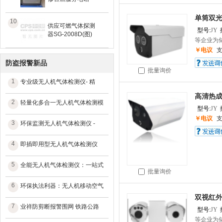
单筒双
10
供应可燃气体探测
型号:
JY
器SG-2008D(图)
等企业为储
￥电议
防盗报警新品
批量询价
1
专业级无人机气体检测仪- 精
高清热
2
轻量化多合一无人机气体检测模
型号:
JY
￥电议
3
环保监测无人机气体检测仪 -
4
即插即用型无人机气体检测仪
5
全能无人机气体检测仪：一站式
批量询价
6
环保执法利器：无人机移动空气
双视红
7
业祥防剪断报警围网 铁路公路
型号:
JY
等企业为储