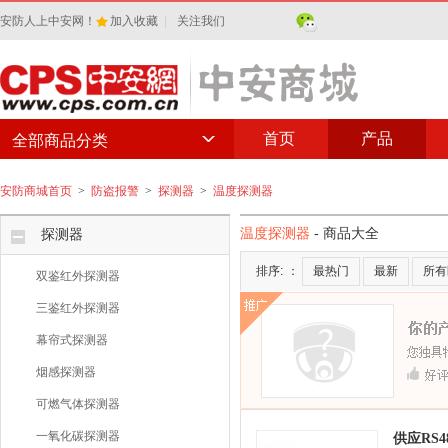
安防人上中安网！
加入收藏
|
关注我们
首页
产品
全部商品分类
安防商城首页
>
防盗报警
>
探测器
>
温度探测器
温度探测器
- 商品大全
探测器
排序:
：
最热门
最新
所有
双鉴红外探测器
三鉴红外探测器
幕帘式探测器
烟感探测器
可燃气体探测器
一氧化碳探测器
供应RS4