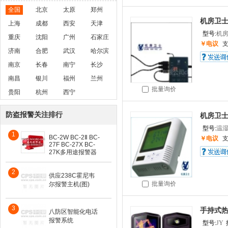
全国
北京
太原
郑州
机房卫士
上海
成都
西安
天津
型号:
机房
重庆
沈阳
广州
石家庄
￥电议
济南
合肥
武汉
哈尔滨
南京
长春
南宁
长沙
南昌
银川
福州
兰州
批量询价
贵阳
杭州
西宁
防盗报警关注排行
机房卫
型号:
温
1
BC-2W BC-2Ⅱ BC-
￥电议
27F BC-27X BC-
27K多用途报警器
2
供应238C霍尼韦
批量询价
尔报警主机(图)
3
手持式
八防区智能化电话
报警系统
型号:
JY