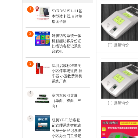
1
SYRDS1/S1-H1基
本型读卡器,台湾玺
瑞读卡器
2
研腾访客系统一体
机智能访客身份证
批量询价
扫描访客登记系统
台式机
3
深圳启诚标准道闸
小区停车场道闸 挡
车器 小区收费闸机
系统厂家
4
室内车位引导屏
（单向、双向、三
批量询价
向）
5
研腾YT-F1访客登
记管理系统智能访
客身份证登记系统
小区办公门卫登记