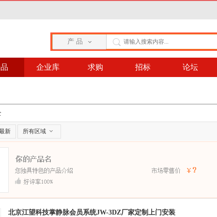
产 品
产品
企业库
求购
招标
论坛
全
最新
所有区域
北京江望科技掌静脉会员系统JW-3DZ厂家定制上门安装