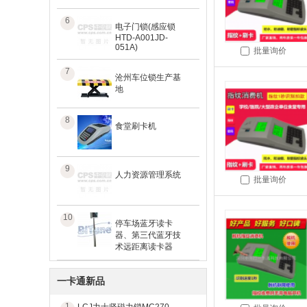
6
电子门锁(感应锁
HTD-A001JD-
051A)
批量询价
7
沧州车位锁生产基
地
8
食堂刷卡机
9
人力资源管理系统
批量询价
10
停车场蓝牙读卡
器、第三代蓝牙技
术远距离读卡器
一卡通新品
1