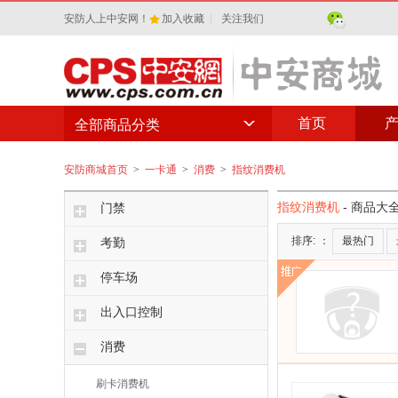
安防人上中安网！
加入收藏
|
关注我们
首页
全部商品分类
安防商城首页
>
一卡通
>
消费
>
指纹消费机
指纹消费机
- 商品大
门禁
排序:
：
最热门
考勤
停车场
出入口控制
消费
刷卡消费机