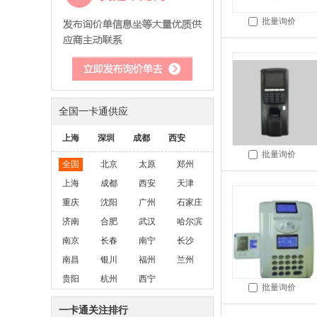
批量询价
全国一卡通供应
上海
深圳
成都
西安
批量询价
全国
北京
太原
郑州
上海
成都
西安
天津
重庆
沈阳
广州
石家庄
济南
合肥
武汉
哈尔滨
南京
长春
南宁
长沙
南昌
银川
福州
兰州
贵阳
杭州
西宁
批量询价
一卡通关注排行