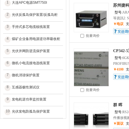
1
大连APC电源SMT750I
苏州捷
型号:
ARA
2
光伏反孤岛保护装置/反孤岛柜
等資訊2. S.
￥电议
3
手持式多芯电缆核线装置
批量询价
4
煤矿企业备用电源逆功率吸收柜
5
CP342
光伏并网防逆流保护装置
型号:
6GK
6
微机小电流接地选线装置
PROFIBUS
￥4100
7
微机消谐保护装置
8
互感器极性测试仪
批量询价
9
发电机逆功率监控装置
群 晖
10
光伏发电防孤岛保护装置
型号:
RS2
件播放视频
￥面议