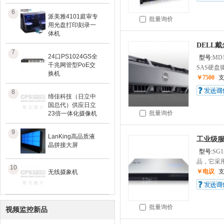
6
派美雅4101庭审专
批量询价
用光盘打印刻录一
体机
DELL
7
24口PS1024GS全
型号:
MD1
千兆网管型PoE交
SAS硬盘驱.
换机
￥7500
8
缔佳科技（日立中
国总代）供应日立
批量询价
23倍一体化摄像机
9
LanKing高品质液
工业级
晶拼接大屏
型号:
SG1
品，它采用In
10
￥电议
无线摄象机
批量询价
视频监控新品