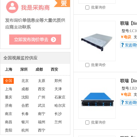
批量询价
联瑞【lin
型号:
LC1
￥电议
全国视频监控供应
批量询价
上海
深圳
成都
西安
全国
北京
太原
郑州
联瑞【lin
型号:
LB2
上海
成都
西安
天津
￥电议
重庆
沈阳
广州
石家庄
济南
合肥
武汉
哈尔滨
南京
长春
南宁
长沙
南昌
银川
福州
兰州
批量询价
贵阳
杭州
西宁