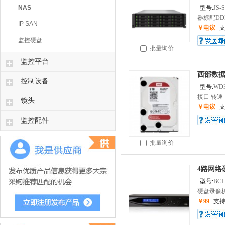
NAS
型号:
JS-
器标配DDR4
IP SAN
￥电议
监控硬盘
批量询价
监控平台
西部数据/
控制设备
型号:
WD
接口 转速：(
镜头
￥电议
监控配件
批量询价
4路网络
型号:
BCI
硬盘录像机
￥99
支