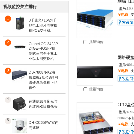
联瑞【lin
视频监控关注排行
型号:
LB3
￥电议
1
8千兆光+16/24千
兆电工业环网交换
机POE交换机
批量询价
2
Cronet CC-3428P
24GE+4GSFP机
架式三层全千兆工
网络硬
业以太网交换机
型号:
001
3
￥电议
DS-7808N-K2海
康威视2盘位8路网
络硬盘录像机正品
低价
批量询价
4
运通信息可见光与
2U12
近红外双目摄像头
型号:
RM2
660mm◆ 
5
DH-CC65PW 室内
￥电议
高速球