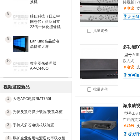
换机
持最新TVI 2
￥电议
8
缔佳科技（日立中
国总代）供应日立
23倍一体化摄像机
批量询价
9
LanKing高品质液
晶拼接大屏
多功能D
型号:
VI
10
嵌入式...
数字图像处理器
￥电议
AP-C440Q
视频监控新品
批量询价
1
大连APC电源SMT750I
海康威视
2
光伏反孤岛保护装置/反孤岛柜
型号:
DS-
在产的英文
3
手持式多芯电缆核线装置
￥4769
4
煤矿企业备用电源逆功率吸收柜