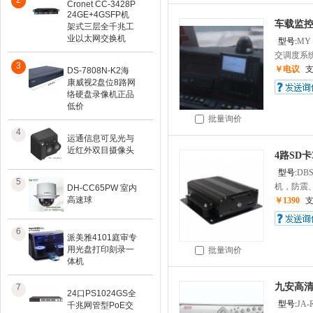
2
Cronet CC-3428P
24GE+4GSFP机
车载监控
架式三层全千兆工
业以太网交换机
型号:
MY
交调度系统其
3
￥电议
DS-7808N-K2海
康威视2盘位8路网
络硬盘录像机正品
低价
批量询价
4
运通信息可见光与
近红外双目摄像头
4路SD卡
型号:
DBS
5
机，防震、
DH-CC65PW 室内
高速球
￥1390
6
派美雅4101庭审专
用光盘打印刻录一
批量询价
体机
九安高清
7
24口PS1024GS全
型号:
JA-
千兆网管型PoE交