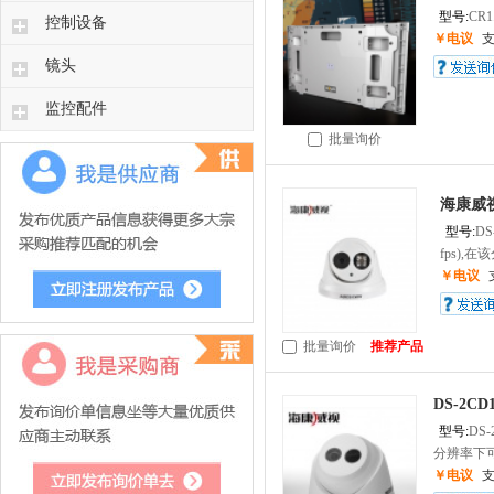
型号:
CR1
控制设备
￥电议
镜头
监控配件
批量询价
海康威
型号:
DS
fps),在
￥电议
批量询价
推荐产品
DS-2C
型号:
DS-
分辨率下可
￥电议