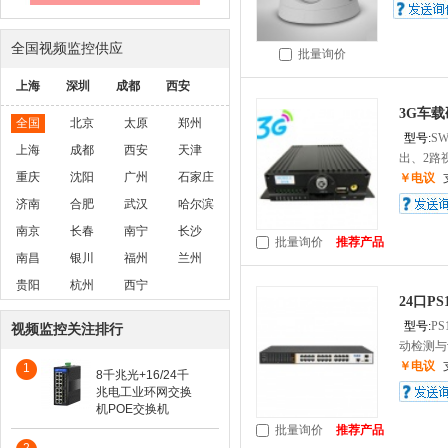
全国视频监控供应
批量询价
上海
深圳
成都
西安
3G车载
全国
北京
太原
郑州
型号:
SW
上海
成都
西安
天津
出、2路视
重庆
沈阳
广州
石家庄
￥电议
济南
合肥
武汉
哈尔滨
南京
长春
南宁
长沙
批量询价
推荐产品
南昌
银川
福州
兰州
贵阳
杭州
西宁
24口P
型号:
PS
视频监控关注排行
动检测与识
￥电议
1
8千兆光+16/24千
兆电工业环网交换
机POE交换机
批量询价
推荐产品