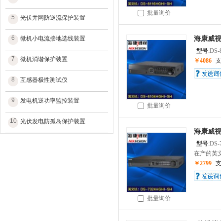
批量询价
5
光伏并网防逆流保护装置
6
微机小电流接地选线装置
海康威视
型号:
DS-
7
微机消谐保护装置
￥4086
8
互感器极性测试仪
9
发电机逆功率监控装置
批量询价
10
光伏发电防孤岛保护装置
海康威视
型号:
DS-
在产的英文
￥2799
批量询价