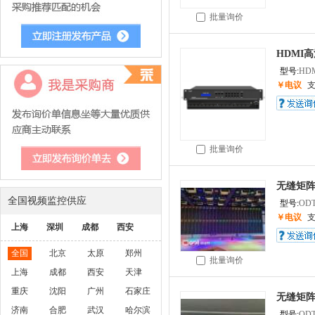
批量询价
HDMI
型号:
HDM
￥电议
批量询价
无缝矩
全国视频监控供应
型号:
OD
￥电议
上海
深圳
成都
西安
全国
北京
太原
郑州
批量询价
上海
成都
西安
天津
重庆
沈阳
广州
石家庄
无缝矩
济南
合肥
武汉
哈尔滨
型号:
OD