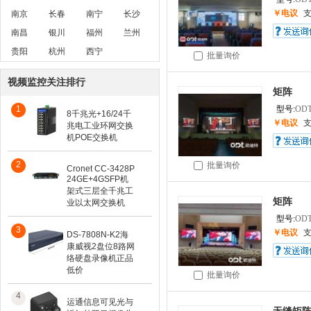
￥电议
南京
长春
南宁
长沙
南昌
银川
福州
兰州
贵阳
杭州
西宁
批量询价
视频监控关注排行
矩阵
1
型号:
OD
8千兆光+16/24千
￥电议
兆电工业环网交换
机POE交换机
2
批量询价
Cronet CC-3428P
24GE+4GSFP机
架式三层全千兆工
矩阵
业以太网交换机
型号:
OD
3
￥电议
DS-7808N-K2海
康威视2盘位8路网
络硬盘录像机正品
低价
批量询价
4
运通信息可见光与