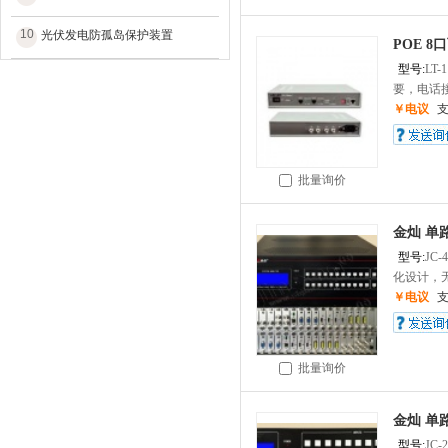
10
光伏发电防孤岛保护装置
POE 
型号:
LT-1
要，电话接
￥电议
批量询价
金灿 单
型号:
JC-
化设计，无
￥电议
批量询价
金灿 单
型号:
JC-