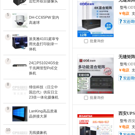
无缝矩
近红外双目摄像头
型号:
OD
￥电议
5
DH-CC65PW 室内
高速球
6
派美雅4101庭审专
批量询价
用光盘打印刻录一
体机
无缝矩
7
24口PS1024GS全
型号:
OD
千兆网管型PoE交
￥电议
换机
8
缔佳科技（日立中
国总代）供应日立
23倍一体化摄像机
批量询价
9
LanKing高品质液
西安UPS
晶拼接大屏
型号:
西安
￥电议
10
无线摄象机