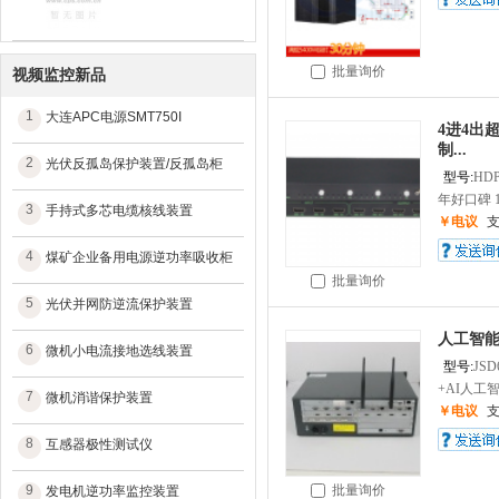
批量询价
视频监控新品
1
大连APC电源SMT750I
4进4出
制...
2
光伏反孤岛保护装置/反孤岛柜
型号:
HDP
年好口碑 1
3
手持式多芯电缆核线装置
￥电议
4
煤矿企业备用电源逆功率吸收柜
批量询价
5
光伏并网防逆流保护装置
人工智能
6
微机小电流接地选线装置
型号:
JSD
+AI人工智
7
微机消谐保护装置
￥电议
8
互感器极性测试仪
9
批量询价
发电机逆功率监控装置