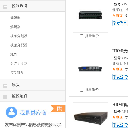
型号:
VIS
控制设备
理系统，专
￥电议
编码器
解码器
视频分割器
批量询价
视频分配器
HDMI
矩阵
型号:
VIS
矩阵切换器
拥有 8 个 H
￥电议
控制键盘
镜头
批量询价
监控配件
HDMI
型号:
AP-
￥电议