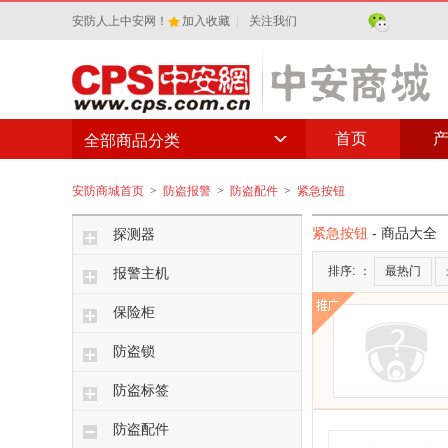
安防人上中安网！
加入收藏
|
关注我们
首页
全部商品分类
安防商城首页
>
防盗报警
>
防盗配件
>
紧急按钮
紧急按钮
- 商品大全
探测器
排序:
：
最热门
报警主机
保险柜
防盗锁
防盗标签
防盗配件