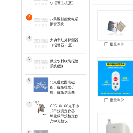
尔报警主机(图)
3
八防区智能化电话
报警系统
4
大功率红外探测器
批量询价
（报警器）(图)
5
供应农村联防报警
系统(图)
6
北京批发图书磁
条、磁条批发价
格、磁条供应商
批量询价
7
CJG10/100光干涉
式甲烷测定仪器二
氧化碳甲烷检定仪
光学瓦检仪
8