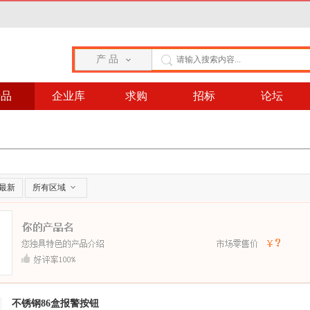
产 品
产品
企业库
求购
招标
论坛
最新
所有区域
不锈钢86盒报警按钮