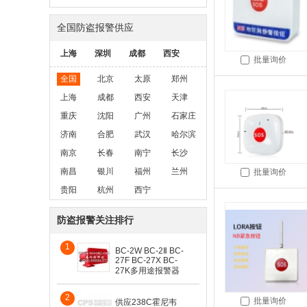
全国防盗报警供应
上海
深圳
成都
西安
批量询价
全国
北京
太原
郑州
上海
成都
西安
天津
重庆
沈阳
广州
石家庄
济南
合肥
武汉
哈尔滨
南京
长春
南宁
长沙
南昌
银川
福州
兰州
批量询价
贵阳
杭州
西宁
防盗报警关注排行
1
BC-2W BC-2Ⅱ BC-
27F BC-27X BC-
27K多用途报警器
2
批量询价
供应238C霍尼韦