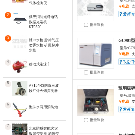
型号:
NBE
气体检测仪
￥电议
2
供应消防光纤电话
数据光端机
批量询价
KT9301
3
脉冲水枪|脉冲气压
GC90
喷雾水枪|矿用脉冲
型号:
GC9
水枪
￥电议
4
移动式泡沫车
批量询价
5
A715/IR3防爆三波
玻璃破
段红外火焰探测器
型号:
玻
￥电议
6
泡沫水两用消防炮
批量询价
7
北京防威智能火灾
报警控制器 消防控