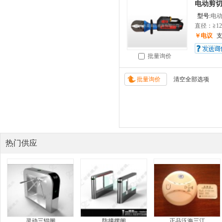
电动剪
型号:
电
直径：≧12
￥电议
批量询价
热门供应
灵动三辊闸
防撞摆闸
正品泛海三江