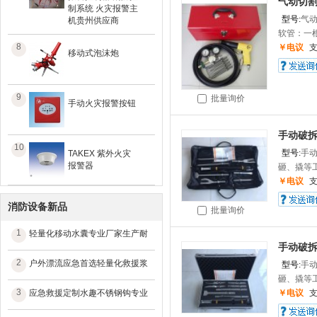
气动切
制系统 火灾报警主
型号:
气
机贵州供应商
软管：一根
8
￥电议
移动式泡沫炮
9
批量询价
手动火灾报警按钮
手动破
10
型号:
手
TAKEX 紫外火灾
报警器
砸、撬等工
￥电议
消防设备新品
批量询价
1
轻量化移动水囊专业厂家生产耐
手动破
2
户外漂流应急首选轻量化救援浆
型号:
手
砸、撬等工
3
应急救援定制水趣不锈钢钩专业
￥电议