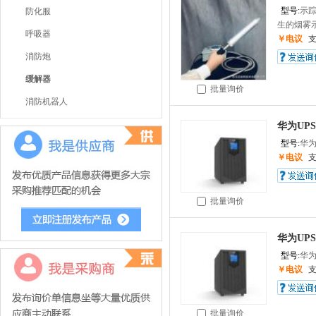
型号:
示
防化服
生的烟雾示
呼吸器
￥电议
消防炮
缓解器
批量询价
消防机器人
华为UPS不
型号:
华为
￥电议
批量询价
华为UPS不
型号:
华为
￥电议
批量询价