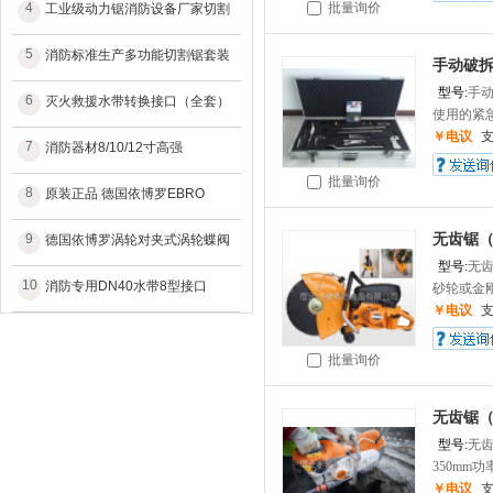
4
批量询价
工业级动力锯消防设备厂家切割
5
消防标准生产多功能切割锯套装
手动破
型号:
手
6
灭火救援水带转换接口（全套）
使用的紧急
￥电议
7
消防器材8/10/12寸高强
批量询价
8
原装正品 德国依博罗EBRO
9
无齿锯
德国依博罗涡轮对夹式涡轮蝶阀
型号:
无
10
消防专用DN40水带8型接口
砂轮或金刚
￥电议
批量询价
无齿锯
型号:
无
350mm功率：
￥电议