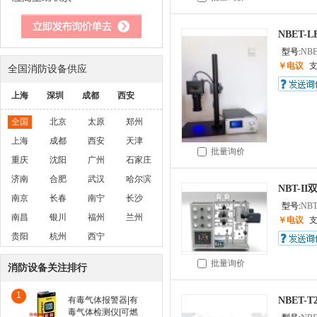
NBET-
型号:
NBE
￥电议
全国消防设备供应
上海
深圳
成都
西安
全国
北京
太原
郑州
上海
成都
西安
天津
批量询价
重庆
沈阳
广州
石家庄
济南
合肥
武汉
哈尔滨
NBT-
南京
长春
南宁
长沙
型号:
NBT
南昌
银川
福州
兰州
￥电议
贵阳
杭州
西宁
批量询价
消防设备关注排行
1
有毒气体报警器|有
NBET
毒气体检测仪|可燃