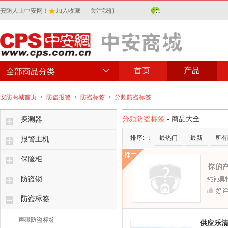
安防人上中安网！
加入收藏
|
关注我们
首页
产品
全部商品分类
安防商城首页
>
防盗报警
>
防盗标签
>
分频防盗标签
分频防盗标签
- 商品大全
探测器
排序:
：
最热门
最新
所有
报警主机
保险柜
防盗锁
防盗标签
声磁防盗标签
供应乐