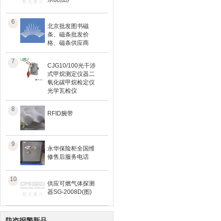
6
北京批发图书磁
条、磁条批发价
格、磁条供应商
7
CJG10/100光干涉
式甲烷测定仪器二
氧化碳甲烷检定仪
光学瓦检仪
8
RFID腕带
9
永华保险柜全国维
修售后服务电话
10
供应可燃气体探测
器SG-2008D(图)
防盗报警新品