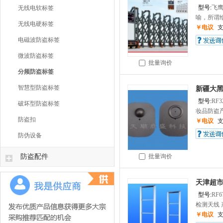
型号:
飞
无线电软标签
喻，所谓给
无线电硬标签
￥电议
电磁波防盗标签
微波防盗标签
批量询价
分频防盗标签
智慧型防盗标签
新疆大
型号:
RF
破坏型防盗标签
妆品防盗产
防盗扣
￥电议
防伪设备
防盗配件
批量询价
天津超市
型号:
RF
检测天线 
￥电议