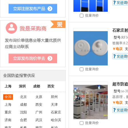
批量询价
石家庄射频
型号:
RF
签频率:8.
￥电议
批量询价
全国防盗报警供应
超市防盗
上海
深圳
成都
西安
型号:
sr-3
全国
北京
太原
郑州
器原理，服
￥电议
上海
成都
西安
天津
重庆
沈阳
广州
石家庄
济南
合肥
武汉
哈尔滨
批量询价
南京
长春
南宁
长沙