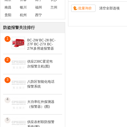
南昌
银川
福州
兰州
贵阳
杭州
西宁
防盗报警关注排行
1
BC-2W BC-2Ⅱ BC-
27F BC-27X BC-
27K多用途报警器
2
供应238C霍尼韦
尔报警主机(图)
3
八防区智能化电话
报警系统
4
大功率红外探测器
（报警器）(图)
5
供应农村联防报警
系统(图)