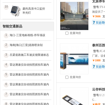
太原停车
10
型号:
TY-
菱尚高清卡口监控
施提供了一
补光灯
￥3666
智能交通新品
批量询价
1
海口-三亚地标画线-停车场设
2
海南|海口|三亚|道路喷涂划
泰州百
型号:
JC-
3
吕梁道路施工车速反馈限速标志
厂家。设备
￥1000
4
雷达测速仪自动拍照抓拍车速内
5
雷达测速仪自动拍照抓拍车速内
批量询价
6
雷达测速仪自动拍照抓拍车速内
云存科技
7
雷达测速仪自动拍照抓拍车速内
型号:
U.2 
G...
8
雷达测速仪自动拍照抓拍车速内
￥电议