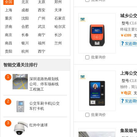
全国
北京
太原
郑州
上海
成都
西安
天津
城乡公
重庆
沈阳
广州
石家庄
型号:
CL6
济南
合肥
武汉
哈尔滨
终端主要功
南京
长春
南宁
长沙
￥4399
南昌
银川
福州
兰州
贵阳
杭州
西宁
批量询价
智能交通关注排行
上海公
1
深圳道路热熔划线
型号:
CL8
公司、停车场标线
独特，简洁
工程施工
￥电议
2
公交车刷卡机|公交
车打卡机
批量询价
3
红外中速球
集装箱