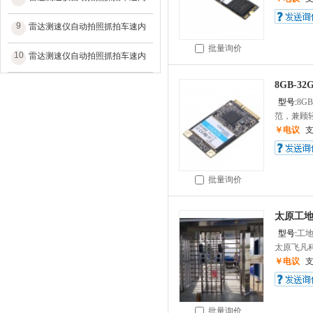
9
雷达测速仪自动拍照抓拍车速内
批量询价
10
雷达测速仪自动拍照抓拍车速内
8GB-32
型号:
8GB
范，兼顾轻
￥电议
批量询价
太原工
型号:
工
太原飞凡科
￥电议
批量询价