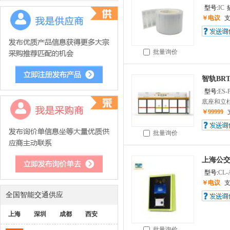
型号:
IC
￥电议
批量询价
智轨BR
型号:
ES-
底座和立柱
￥99999
批量询价
上海公
型号:
CL-
￥电议
全国智能交通供应
上海
深圳
成都
西安
批量询价