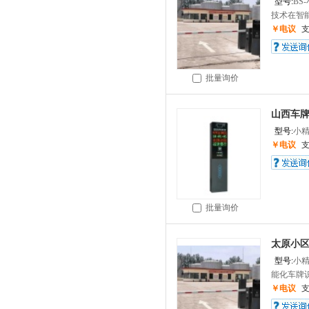
型号:
BS
技术在智能
￥电议
批量询价
山西车牌
型号:
小
￥电议
批量询价
太原小
型号:
小
能化车牌识
￥电议