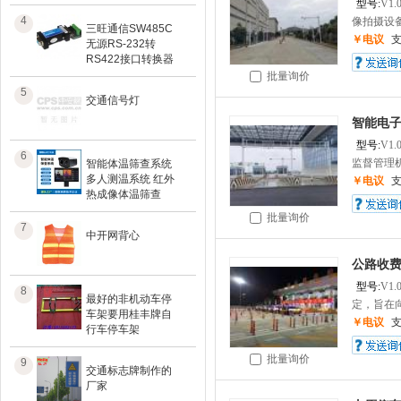
型号:
V1.
4
像拍摄设备
三旺通信SW485C
￥电议
无源RS-232转
RS422接口转换器
批量询价
5
交通信号灯
智能电
型号:
V1.
6
监督管理机
智能体温筛查系统
多人测温系统 红外
￥电议
热成像体温筛查
批量询价
7
中开网背心
公路收
型号:
V1.
8
最好的非机动车停
定，旨在向
车架要用桂丰牌自
￥电议
行车停车架
批量询价
9
交通标志牌制作的
厂家