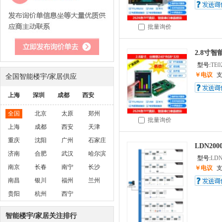
批量询价
2.8寸智
型号:
TE0
￥电议
全国智能楼宇/家居供应
上海
深圳
成都
西安
全国
北京
太原
郑州
批量询价
上海
成都
西安
天津
重庆
沈阳
广州
石家庄
LDN2
济南
合肥
武汉
哈尔滨
型号:
LDN
南京
长春
南宁
长沙
￥电议
南昌
银川
福州
兰州
贵阳
杭州
西宁
智能楼宇/家居关注排行