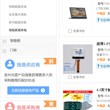
型号:
VIS
智能家庭农场
CTRLII和..
￥电议
全息显示系统
多功能遥控器
智能家庭终端
批量询价
智能锁
超薄1.4
门铃
型号:
T12
视窗尺寸：3
￥电议
批量询价
4.3英寸
型号:
TE0
W113.0×H7
￥电议