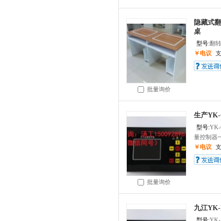
隐藏式
桌
型号:
翻
￥电议
批量询价
生产YK
型号:
YK
量控制器一、
￥电议
批量询价
九江YK
型号:
YK-