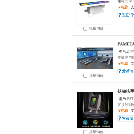
频格式 MP3
￥电议
批量询价
FAME
型号:
幻淬
作效率与指
￥电议
批量询价
扶梯扶
型号:
PST
客接触到的
￥电议
批量询价