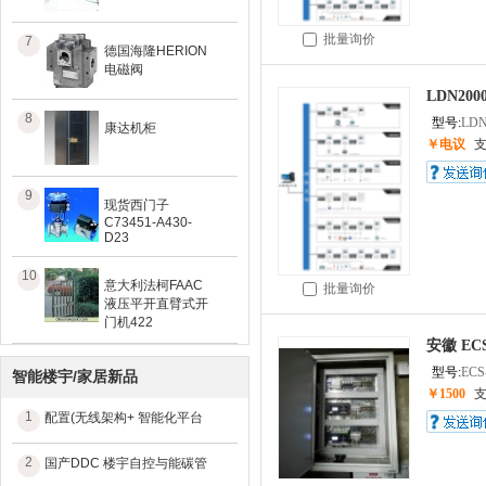
批量询价
7
德国海隆HERION
电磁阀
LDN2
8
型号:
LDN
康达机柜
￥电议
9
现货西门子
C73451-A430-
D23
10
意大利法柯FAAC
批量询价
液压平开直臂式开
门机422
安徽 EC
型号:
ECS
智能楼宇/家居新品
￥1500
1
配置(无线架构+ 智能化平台
2
国产DDC 楼宇自控与能碳管