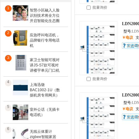
批量询价
1
智慧小区融入人脸
识别技术将全方位
开启智能化生态圈
LDN20
型号:
LDN
2
应急呼叫电话机，
￥电议
品牌银行专用电话
机
3
家卫士智能可视对
讲JS-S7款可视对
讲楼宇单元门口机
批量询价
4
上海迅饶
BAC1002-1U（数
LDN20
据机房专用网关）
型号:
LDN
5
￥电议
室外公话（无插卡
电话机）
6
无线云体重计
zigbee智能家居