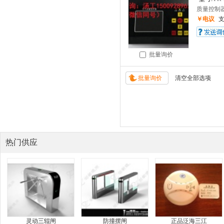
质量控制器一
￥电议
批量询价
热门供应
灵动三辊闸
防撞摆闸
正品泛海三江