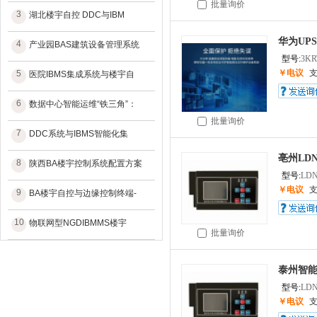
批量询价
3
湖北楼宇自控 DDC与IBM
华为UP
4
产业园BAS建筑设备管理系统
型号:
3KR
￥电议
5
医院IBMS集成系统与楼宇自
6
数据中心智能运维“铁三角”：
批量询价
7
DDC系统与IBMS智能化集
亳州LD
8
陕西BA楼宇控制系统配置方案
型号:
LDN
￥电议
9
BA楼宇自控与边缘控制终端-
10
物联网型NGDIBMMS楼宇
批量询价
泰州智能照
型号:
LDN
￥电议