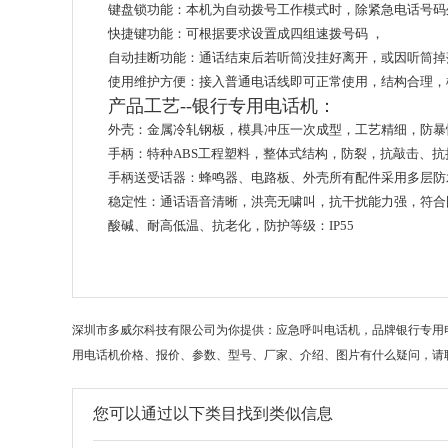
键盘锁功能：本机为自动拨号工作模式时，除紧急电话号码
快捷键功能：可根据要求设置成四组速拨号码 ，
自动挂断功能：通话结束后若听筒没挂好离开，或因听筒掉
使用维护方便：接入普通电话线即可正常使用，结构合理，
产品工艺--银行专用电话机：
外壳：金属冷轧钢板，模具冲压一次成型，工艺精细，防暴
手柄：特种ABS工程塑料，整体式结构，防裂，抗敲击、抗
手柄送受话器：蜂鸣器、电路板、外壳所有配件采用多层防
稳定性：通话语音清晰，洪亮无啸叫，抗干扰能力强，符合国家标
酸碱、耐高低温、抗老化，防护等级：IP55
深圳市多威尔科技有限公司为你提供：应急呼叫电话机，品牌银行专用
用电话机价格、报价、参数、型号、厂家、介绍、图片有什么疑问，请
您可以通过以下类目找到类似信息