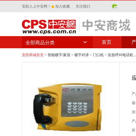
安防人上中安网！
加入收藏
|
关注我们
首页
全部商品分类
安防商城首页
>
智能楼宇/家居
>
楼宇对讲
>
门口机
> 应急呼叫电话机
产
最
供
产
所