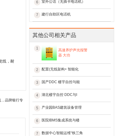
室外公话（无插卡电话机）
6
建行自助区电话机
7
其他公司相关产品
1
高速养护声光报警
器 大功
氟龙线，耐
配置(无线架构+ 智能化
2
国产DDC 楼宇自控与能
3
湖北楼宇自控 DDC与I
4
机，品牌银行专
产业园BAS建筑设备管理
5
医院IBMS集成系统与楼
6
数据中心智能运维“铁三角
7