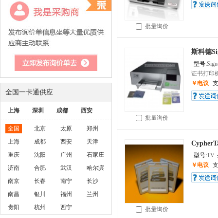
批量询价
斯科德Si
型号:
Sign
证书打印机Sig
￥电议
全国一卡通供应
上海
深圳
成都
西安
批量询价
全国
北京
太原
郑州
上海
成都
西安
天津
Cyphe
重庆
沈阳
广州
石家庄
型号:
TV
￥电议
济南
合肥
武汉
哈尔滨
南京
长春
南宁
长沙
南昌
银川
福州
兰州
贵阳
杭州
西宁
批量询价