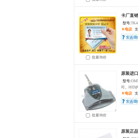
卡厂直销
型号:
TK4
￥电议
批量询价
原装进口H
型号:
OMN
司。HID的R
￥电议
批量询价
原装正品HI