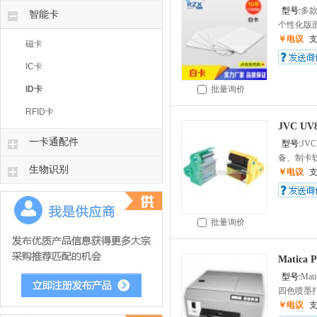
型号:
多
智能卡
个性化版面
￥电议
磁卡
IC卡
ID卡
批量询价
RFID卡
JVC U
一卡通配件
型号:
JVC
备、制卡软
生物识别
￥电议
批量询价
Matica
型号:
Mati
四色喷墨打
￥电议