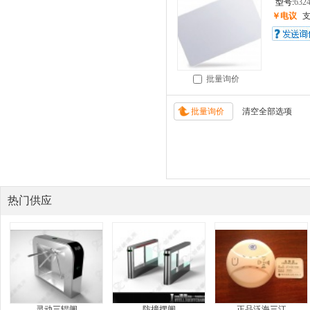
型号:
632
￥电议
批量询价
热门供应
灵动三辊闸
防撞摆闸
正品泛海三江