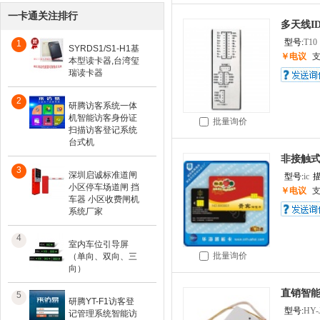
一卡通关注排行
多天线I
型号:
T10
1
SYRDS1/S1-H1基
￥电议
本型读卡器,台湾玺
瑞读卡器
2
研腾访客系统一体
机智能访客身份证
批量询价
扫描访客登记系统
台式机
非接触式
3
深圳启诚标准道闸
型号:
ic
描
小区停车场道闸 挡
￥电议
车器 小区收费闸机
系统厂家
4
室内车位引导屏
批量询价
（单向、双向、三
向）
直销智
5
研腾YT-F1访客登
型号:
HY-
记管理系统智能访