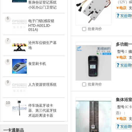
（12V）
客身份证登记系统
小区办公门卫登记
￥电议
6
电子门锁(感应锁
HTD-A001JD-
批量询价
051A)
7
沧州车位锁生产基
多功能
地
型号:
1
描
￥电议
8
食堂刷卡机
9
批量询价
人力资源管理系统
集体浴
10
停车场蓝牙读卡
型号:
IC
器、第三代蓝牙技
选）； 控
术远距离读卡器
￥电议
一卡通新品