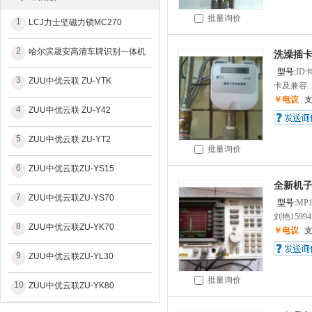
批量询价
1
LCJ力士坚磁力锁MC270
2
哈尔滨晟安高清车牌识别一体机
洗澡插
型号:
ID
3
ZUU中优云联 ZU-YTK
卡及兼容..
￥电议
4
ZUU中优云联 ZU-Y42
5
ZUU中优云联 ZU-YT2
批量询价
6
ZUU中优云联ZU-YS15
全新机子安
7
ZUU中优云联ZU-YS70
型号:
MP1
刘艳15994.
8
ZUU中优云联ZU-YK70
￥电议
9
ZUU中优云联ZU-YL30
批量询价
10
ZUU中优云联ZU-YK80