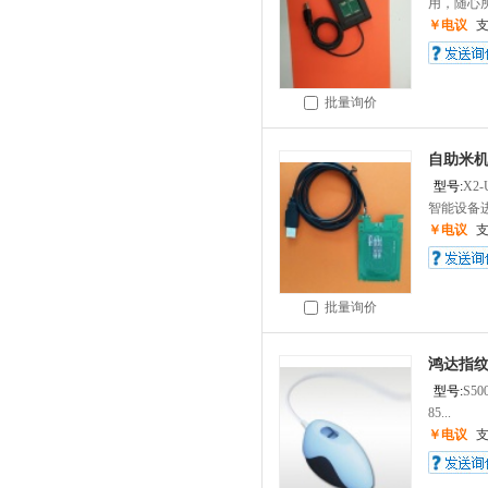
用，随心所
￥电议
批量询价
自助米机
型号:
X2-
智能设备进
￥电议
批量询价
鸿达指纹
型号:
S50
85...
￥电议