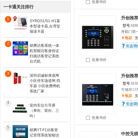
批量询价
一卡通关注排行
升创推荐
1
SYRDS1/S1-H1基
型号:
M8
本型读卡器,台湾玺
瑞读卡器
考勤门禁
￥电议
2
研腾访客系统一体
机智能访客身份证
扫描访客登记系统
批量询价
台式机
3
深圳启诚标准道闸
升创推荐
小区停车场道闸 挡
型号:
M3
车器 小区收费闸机
可储存1
系统厂家
￥电议
4
室内车位引导屏
（单向、双向、三
向）
批量询价
5
研腾YT-F1访客登
中控无
记管理系统智能访