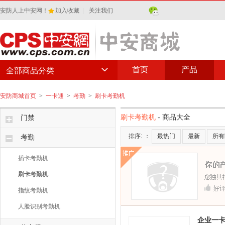
安防人上中安网！
加入收藏
|
关注我们
首页
产品
全部商品分类
安防商城首页
>
一卡通
>
考勤
>
刷卡考勤机
刷卡考勤机
- 商品大全
门禁
排序:
：
最热门
最新
所有
考勤
插卡考勤机
刷卡考勤机
指纹考勤机
人脸识别考勤机
企业一