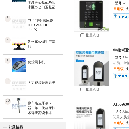
客身份证登记系统
型号:
W8
小区办公门卫登记
￥电议
6
电子门锁(感应锁
HTD-A001JD-
051A)
批量询价
7
沧州车位锁生产基
地
学校考勤
型号:
Xfac
8
食堂刷卡机
功能加持情
￥电议
9
人力资源管理系统
批量询价
10
停车场蓝牙读卡
Xfac
器、第三代蓝牙技
型号:
Xfac
术远距离读卡器
记录人员指
￥电议
一卡通新品