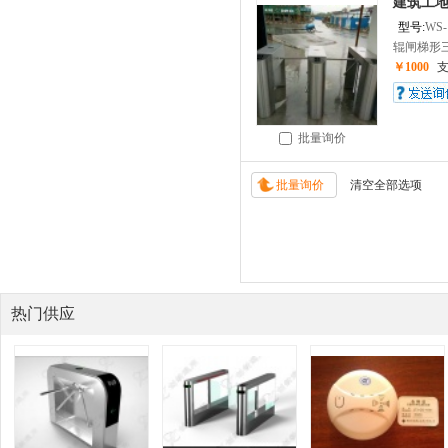
建筑工地
型号:
WS-
辊闸梯形三
￥1000
批量询价
热门供应