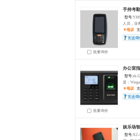
手持考
型号:
YM9
人员，业务
￥电议
批量询价
办公室指
型号:
zk-f
是：Wieg
￥电议
批量询价
娱乐场智
型号:
X2-