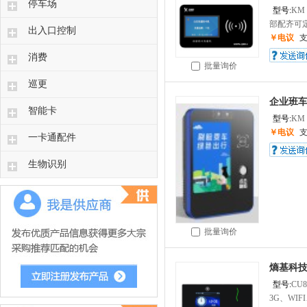
停车场
型号:
KM
部配齐可定
出入口控制
￥电议
消费
批量询价
巡更
企业班
智能卡
型号:
KM
￥电议
一卡通配件
生物识别
批量询价
熵基科技Z
型号:
CU8
3G、WIFI、