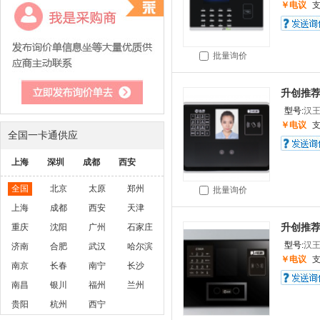
￥电议
批量询价
升创推
型号:
汉王
￥电议
全国一卡通供应
上海
深圳
成都
西安
全国
北京
太原
郑州
批量询价
上海
成都
西安
天津
重庆
沈阳
广州
石家庄
升创推荐
型号:
汉王
济南
合肥
武汉
哈尔滨
￥电议
南京
长春
南宁
长沙
南昌
银川
福州
兰州
贵阳
杭州
西宁