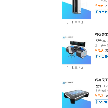
上LED蓝
￥电议
批量询价
巧夺天工
型号:
ED-
计，操作台
￥电议
批量询价
巧夺天工
型号:
ED-
质结合科技
￥电议