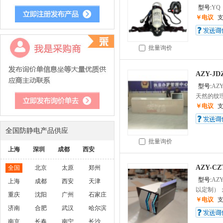
型号:
YQ
￥电议
批量询价
AZY-J
型号:
AZY
天然的纹理
￥电议
全国防静电产品供应
批量询价
上海
深圳
成都
西安
AZY-C
全国
北京
太原
郑州
型号:
AZY
上海
成都
西安
天津
以定制）；2
重庆
沈阳
广州
石家庄
￥电议
济南
合肥
武汉
哈尔滨
南京
长春
南宁
长沙