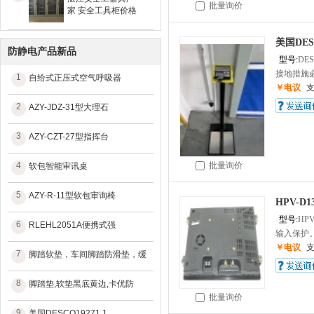
批量询价
家 安全工具柜价格
美国DES
防静电产品新品
型号:
DES
接地措施必
1
自给式正压式空气呼吸器
￥电议
2
AZY-JDZ-31型大理石
3
AZY-CZT-27型指挥台
4
批量询价
软包智能审讯桌
5
AZY-R-11型软包审询椅
HPV-D1
型号:
HPV
6
RLEHL2051A便携式强
输入保护。
￥电议
7
脚踏软垫，车间脚踏防滑垫，缓
8
脚踏垫,软垫黑底黄边,卡优防
批量询价
9
美国DESCO19271 1