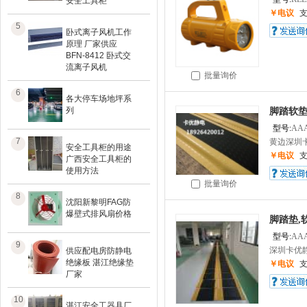
安全工具柜
￥电议
5
卧式离子风机工作
原理 厂家供应
BFN-8412 卧式交
流离子风机
批量询价
6
各大停车场地坪系
列
脚踏软
型号:
AA
7
黄边深圳卡
安全工具柜的用途
￥电议
广西安全工具柜的
使用方法
批量询价
8
沈阳新黎明FAG防
爆壁式排风扇价格
脚踏垫,
型号:
AA
9
深圳卡优静
供应配电房防静电
绝缘板 湛江绝缘垫
￥电议
厂家
10
湛江安全工器具厂