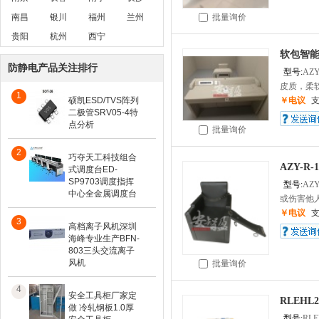
南昌
银川
福州
兰州
批量询价
贵阳
杭州
西宁
软包智
防静电产品关注排行
型号:
AZY
皮质，柔软
1
硕凯ESD/TVS阵列
￥电议
二极管SRV05-4特
点分析
批量询价
2
巧夺天工科技组合
AZY-R
式调度台ED-
SP9703调度指挥
型号:
AZY
中心全金属调度台
或伤害他人
￥电议
3
高档离子风机深圳
海峰专业生产BFN-
803三头交流离子
风机
批量询价
4
安全工具柜厂家定
RLEH
做 冷轧钢板1.0厚
型号:
RLE