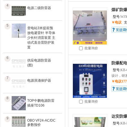
4
电源二级防雷器
煤矿防爆
型号:
WJX
￥电议
5
变电站3米提前预
放电避雷针 半导体
少长针消雷装置 主
动式直击雷防护装
置
批量询价
6
供应电源防雷器
防爆配
(图)
型号:
KB-
设计，研发
7
电源浪涌保护器
￥电议1777
8
TOP中鹏电源防雷
批量询价
插座TD106
达安防
9
OBO VF24-AC/DC
型号:
KB-
参数报价