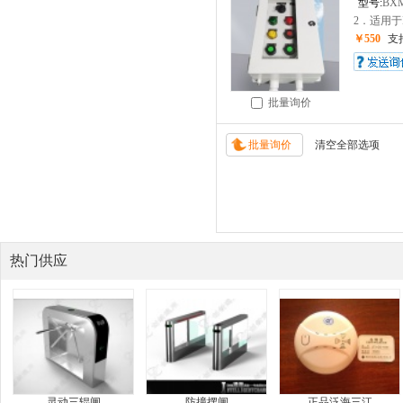
型号:
BX
2．适用于II
￥550
支
批量询价
热门供应
灵动三辊闸
防撞摆闸
正品泛海三江