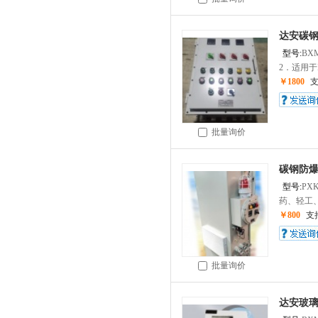
达安碳
型号:
BX
2．适用于II
￥1800
批量询价
碳钢防爆
型号:
PX
药、轻工、
￥800
支
批量询价
达安玻