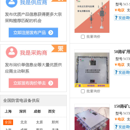
型号:
WJ-
￥电议
批量询价
50路矿
型号:
WJX
￥电议
批量询价
全国防雷电设备供应
150路
上海
深圳
成都
西安
型号:
WJX
￥电议
全国
北京
太原
郑州