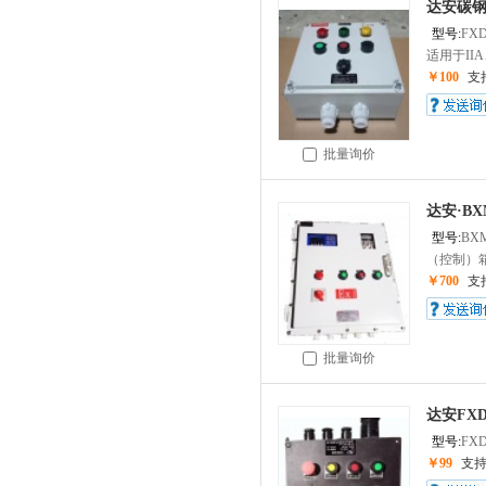
达安碳
型号:
FX
适用于IIA、
￥100
支
批量询价
达安·B
型号:
BX
（控制）箱
￥700
支
批量询价
达安FX
型号:
FX
￥99
支