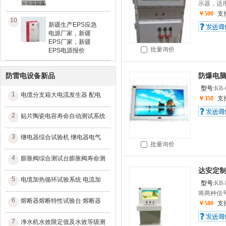
示器，适用于
￥500
支
10
新疆生产EPS应急
电源厂家，新疆
EPS厂家，新疆
批量询价
EPS电源报价
防雷电设备新品
防爆电脑
型号:
KB-
1
电缆分支箱大电流发生器 配电
￥350
支
2
贴片陶瓷电容寿命自动测试系统
3
继电器综合试验机 继电器电气
批量询价
4
膨胀阀综合测试台膨胀阀寿命测
达安定制
5
电缆加热循环试验系统 电流加
型号:
KB-
将两种信号
6
熔断器熔断特性试验台 熔断器
￥580
支
7
净水机水效限定值及水效等级测