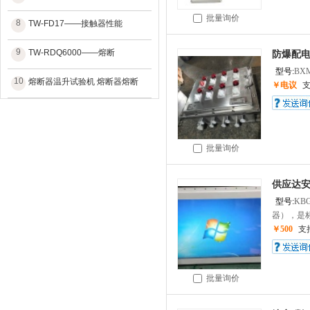
批量询价
8
TW-FD17——接触器性能
9
TW-RDQ6000——熔断
防爆配
型号:
BXM
10
熔断器温升试验机 熔断器熔断
￥电议
批量询价
供应达
型号:
KB
器），是标
￥500
支
批量询价