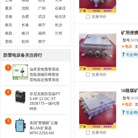
上海
成都
西安
天津
重庆
沈阳
广州
石家庄
济南
合肥
武汉
哈尔滨
批量询价
南京
长春
南宁
长沙
矿用便携
南昌
银川
福州
兰州
型号:
WJX
贵阳
杭州
西宁
￥电议
防雷电设备关注排行
1
油库雷电预警系统
危险源罐区蜂窝状
批量询价
雷电临近预警系统
50路煤
2
菲尼克斯防雷器PT
型号:
WJX
5-HF-12 DC-ST
2838775一级代理
￥电议
特价
3
美国“警惕眼”云服
务LAN扩展器
批量询价
WTH-225/LAN