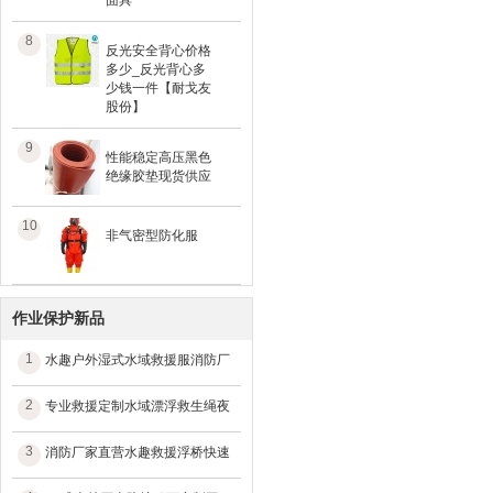
面具
8
反光安全背心价格
多少_反光背心多
少钱一件【耐戈友
股份】
9
性能稳定高压黑色
绝缘胶垫现货供应
10
非气密型防化服
作业保护新品
1
水趣户外湿式水域救援服消防厂
2
专业救援定制水域漂浮救生绳夜
3
消防厂家直营水趣救援浮桥快速