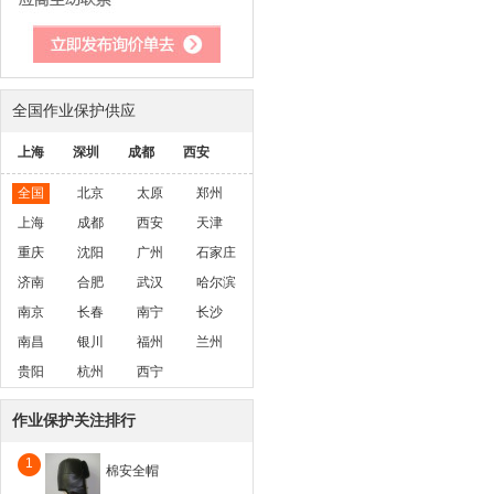
全国作业保护供应
上海
深圳
成都
西安
全国
北京
太原
郑州
上海
成都
西安
天津
重庆
沈阳
广州
石家庄
济南
合肥
武汉
哈尔滨
南京
长春
南宁
长沙
南昌
银川
福州
兰州
贵阳
杭州
西宁
作业保护关注排行
1
棉安全帽