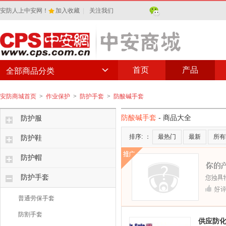
安防人上中安网！
加入收藏
|
关注我们
首页
产品
全部商品分类
安防商城首页
>
作业保护
>
防护手套
>
防酸碱手套
防酸碱手套
- 商品大全
防护服
排序:
：
最热门
最新
所有
防护鞋
防护帽
防护手套
普通劳保手套
防割手套
供应防