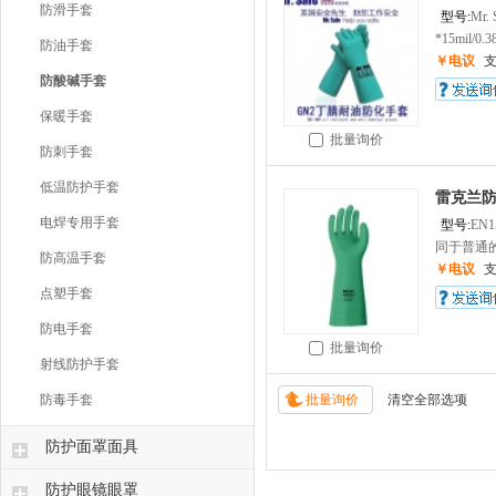
防滑手套
型号:
Mr.
*15mil/0.3
防油手套
￥电议
防酸碱手套
保暖手套
批量询价
防刺手套
低温防护手套
雷克兰
电焊专用手套
型号:
EN1
同于普通的
防高温手套
￥电议
点塑手套
防电手套
批量询价
射线防护手套
防毒手套
防护面罩面具
防护眼镜眼罩