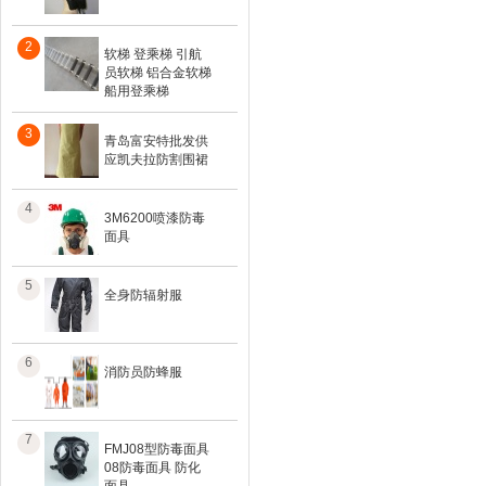
2
软梯 登乘梯 引航
员软梯 铝合金软梯
船用登乘梯
3
青岛富安特批发供
应凯夫拉防割围裙
4
3M6200喷漆防毒
面具
5
全身防辐射服
6
消防员防蜂服
7
FMJ08型防毒面具
08防毒面具 防化