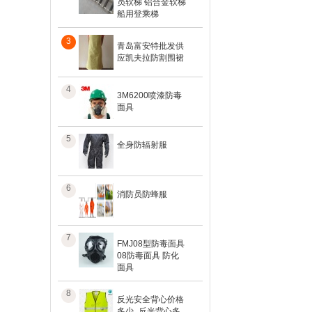
员软梯 铝合金软梯
船用登乘梯
3
青岛富安特批发供
应凯夫拉防割围裙
4
3M6200喷漆防毒
面具
5
全身防辐射服
6
消防员防蜂服
7
FMJ08型防毒面具
08防毒面具 防化
面具
8
反光安全背心价格
多少_反光背心多