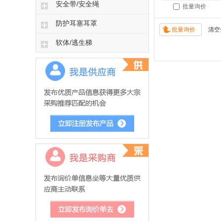
安全带/安全绳
批量询价
防护耳塞耳罩
软体/逃生梯