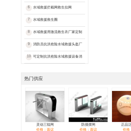
6
水域救援拦截网救生拉网
7
水域救援救生圈
8
水域救援用激流救生衣厂家定制
9
消防员抗洪抢险水域救援头盔厂
10
可定制抗洪抢险水域救援设备消
热门供应
灵动三辊闸
防撞摆闸
正品
价格：面议
价格：面议
价格