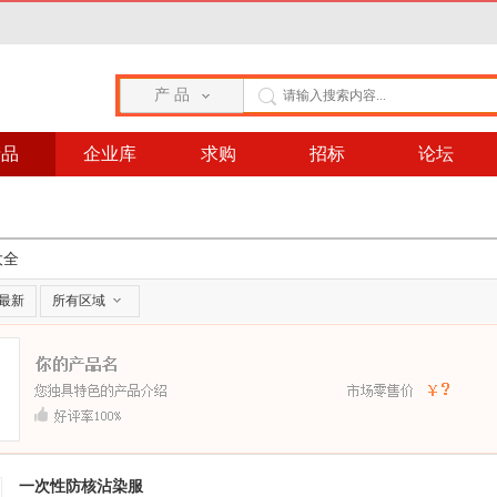
产 品
产品
企业库
求购
招标
论坛
大全
最新
所有区域
一次性防核沾染服