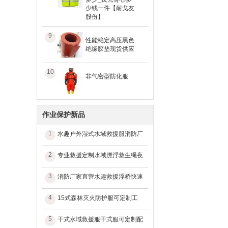
少钱一件【耐戈友
股份】
9
性能稳定高压黑色
绝缘胶垫现货供应
10
非气密型防化服
作业保护新品
1
水趣户外湿式水域救援服消防厂
2
专业救援定制水域漂浮救生绳夜
3
消防厂家直营水趣救援浮桥快速
4
15式森林灭火防护服可定制工
5
干式水域救援服干式服可定制配