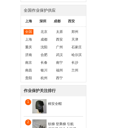
全国作业保护供应
上海
深圳
成都
西安
全国
北京
太原
郑州
上海
成都
西安
天津
重庆
沈阳
广州
石家庄
济南
合肥
武汉
哈尔滨
南京
长春
南宁
长沙
南昌
银川
福州
兰州
贵阳
杭州
西宁
作业保护关注排行
1
棉安全帽
2
软梯 登乘梯 引航