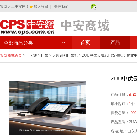
安防人上中安网！
加入收藏
|
关注我们
首页
产品
全部商品分类
安防商城首页
>
一卡通
>
门禁
>
人脸识别门禁机
> ZUU中优云联ZU-YS700T：物
ZUU中优
产品价格：
面议
最小起订：
1
个
供货总量：
1000
产品型号：ZU-Y
所 在 地：山东