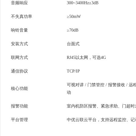
音频响应
300~3400Hz±3dB
不失真功率
≥50mW
响铃音量
≥70dB
安装方式
台面式
联网方式
RJ45以太网，可选4G
通信协议
TCP/IP
可视对讲 / 门禁管控 / 报警接收 / 远
核心功能
动
报警功能
室内机防区报警、紧急求助、门超时
平台管理
中优云联云平台，支持远程监控、记